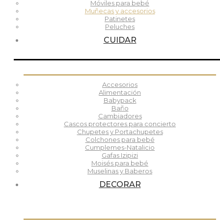
Móviles para bebé
Muñecas y accesorios
Patinetes
Peluches
CUIDAR
Accesorios
Alimentación
Babypack
Baño
Cambiadores
Cascos protectores para concierto
Chupetes y Portachupetes
Colchones para bebé
Cumplemes-Natalicio
Gafas Izipizi
Moisés para bebé
Muselinas y Baberos
DECORAR