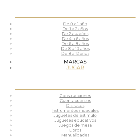
De 0 a 1 año
De 1 a 2 años
De 2 a 4 años
De 4 a 6 años
De 6 a 8 años
De 8 a 10 años
De 8 a 12 años
MARCAS
JUGAR
Construcciones
Cuentacuentos
Disfraces
Instrumentos musicales
Juguetes de estímulo
Juguetes educativos
Juegos de mesa
Libros
Manualidades