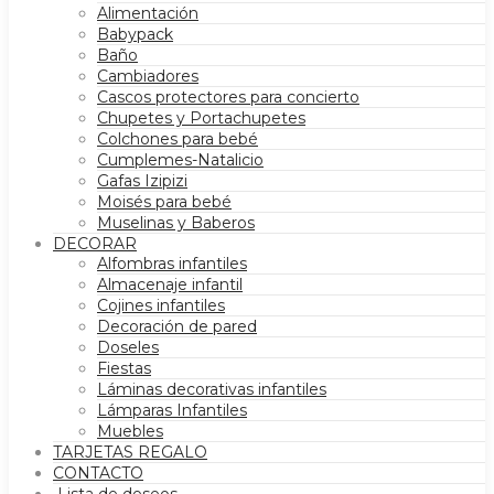
Alimentación
Babypack
Baño
Cambiadores
Cascos protectores para concierto
Chupetes y Portachupetes
Colchones para bebé
Cumplemes-Natalicio
Gafas Izipizi
Moisés para bebé
Muselinas y Baberos
DECORAR
Alfombras infantiles
Almacenaje infantil
Cojines infantiles
Decoración de pared
Doseles
Fiestas
Láminas decorativas infantiles
Lámparas Infantiles
Muebles
TARJETAS REGALO
CONTACTO