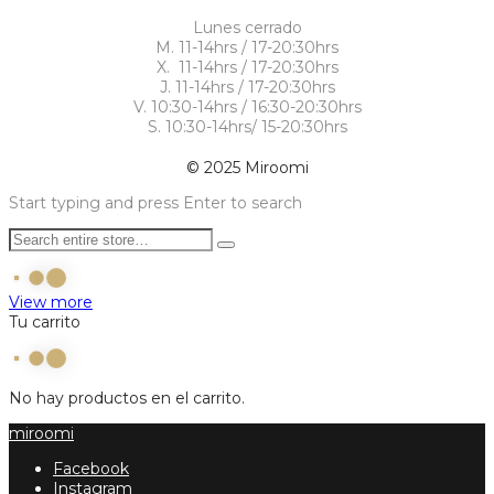
Lunes cerrado
M. 11-14hrs / 17-20:30hrs
X. 11-14hrs / 17-20:30hrs
J. 11-14hrs / 17-20:30hrs
V. 10:30-14hrs / 16:30-20:30hrs
S. 10:30-14hrs/ 15-20:30hrs
© 2025 Miroomi
Start typing and press Enter to search
View more
Tu carrito
No hay productos en el carrito.
miroomi
Facebook
Instagram