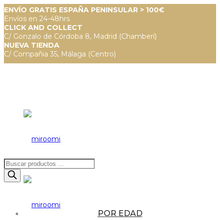
ENVÍO GRATIS ESPAÑA PENINSULAR > 100€
Envíos en 24-48hrs
CLICK AND COLLECT
C/ Gonzalo de Córdoba 8, Madrid (Chamberí)
NUEVA TIENDA
C/ Compañia 35, Málaga (Centro)
Búsqueda
de
productos
POR EDAD