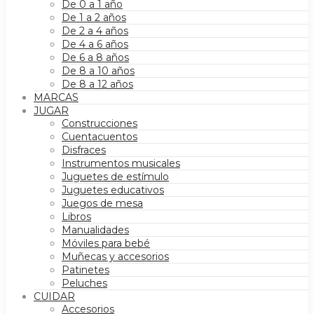
De 0 a 1 año
De 1 a 2 años
De 2 a 4 años
De 4 a 6 años
De 6 a 8 años
De 8 a 10 años
De 8 a 12 años
MARCAS
JUGAR
Construcciones
Cuentacuentos
Disfraces
Instrumentos musicales
Juguetes de estímulo
Juguetes educativos
Juegos de mesa
Libros
Manualidades
Móviles para bebé
Muñecas y accesorios
Patinetes
Peluches
CUIDAR
Accesorios