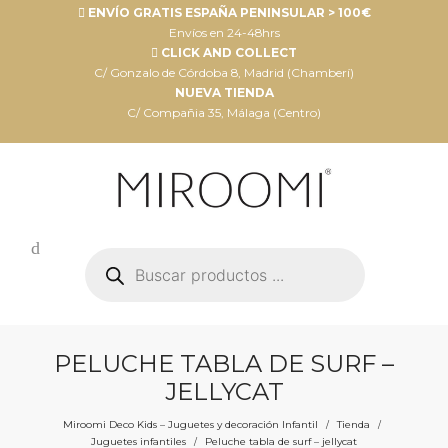
ENVÍO GRATIS ESPAÑA PENINSULAR > 100€
Envíos en 24-48hrs
CLICK AND COLLECT
C/ Gonzalo de Córdoba 8, Madrid (Chamberí)
NUEVA TIENDA
C/ Compañia 35, Málaga (Centro)
Búsqueda
de
productos
PELUCHE TABLA DE SURF –
JELLYCAT
Miroomi Deco Kids – Juguetes y decoración Infantil
Tienda
/
/
Juguetes infantiles
Peluche tabla de surf – jellycat
/