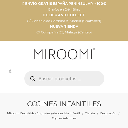
ENVÍO GRATIS ESPAÑA PENINSULAR > 100€
Envíos en 24-48hrs
CLICK AND COLLECT
C/ Gonzalo de Córdoba 8, Madrid (Chamberí)
NUEVA TIENDA
C/ Compañia 35, Málaga (Centro)
Búsqueda
de
productos
COJINES INFANTILES
Miroomi Deco Kids – Juguetes y decoración Infantil
Tienda
Decoración
/
/
/
Cojines infantiles