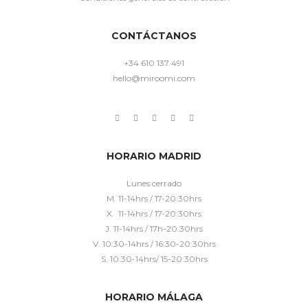
CONTÁCTANOS
+34 610 137 491
hello@miroomi.com
HORARIO MADRID
Lunes cerrado
M. 11-14hrs / 17-20:30hrs
X. 11-14hrs / 17-20:30hrs
J. 11-14hrs / 17h-20:30hrs
V. 10:30-14hrs / 16:30-20:30hrs
S. 10:30-14hrs/ 15-20:30hrs
HORARIO MÁLAGA