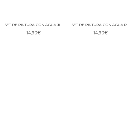
SET DE PINTURA CON AGUA JIM VEHÍCULOS – LITTLE DUTCH
SET DE PINTURA CON AGUA ROSA FAIRY GARDEN – LITTLE DUTCH
14,90
€
14,90
€