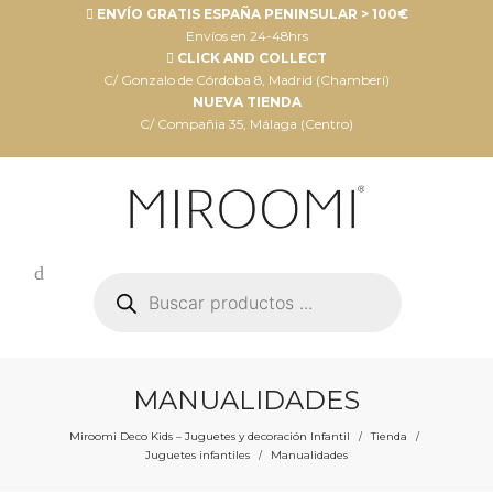
ENVÍO GRATIS ESPAÑA PENINSULAR > 100€
Envíos en 24-48hrs
CLICK AND COLLECT
C/ Gonzalo de Córdoba 8, Madrid (Chamberí)
NUEVA TIENDA
C/ Compañia 35, Málaga (Centro)
Búsqueda
de
productos
MANUALIDADES
Miroomi Deco Kids – Juguetes y decoración Infantil
Tienda
/
/
Juguetes infantiles
Manualidades
/