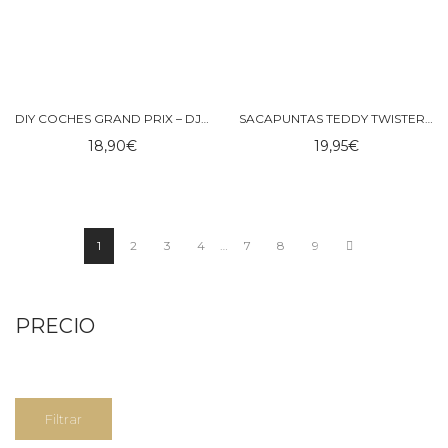
DIY COCHES GRAND PRIX – DJECO
SACAPUNTAS TEDDY TWISTER – KONGES SLOJD
18,90
€
19,95
€
1
2
3
4
…
7
8
9
PRECIO
Precio
Precio
Filtrar
mínimo
máximo