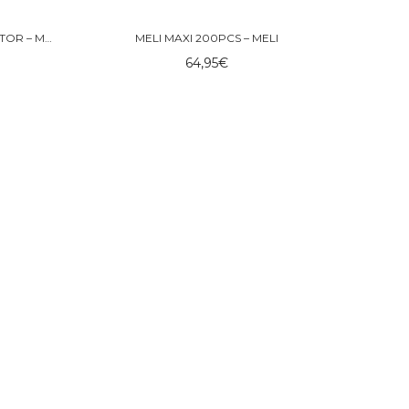
MELI SET 60 PCS MAXI CONSTRUCTOR – MELI
MELI MAXI 200PCS – MELI
64,95
€