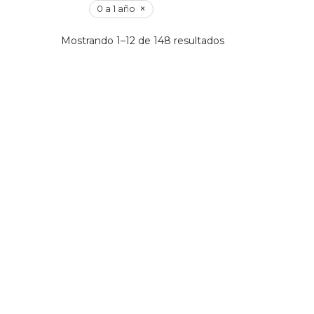
×
0 a 1 año
Ordenado
Mostrando 1–12 de 148 resultados
por
los
últimos