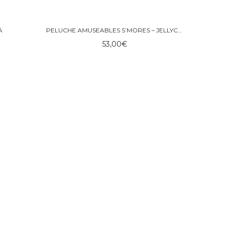
Ä
PELUCHE AMUSEABLES S’MORES – JELLYCAT
53,00
€