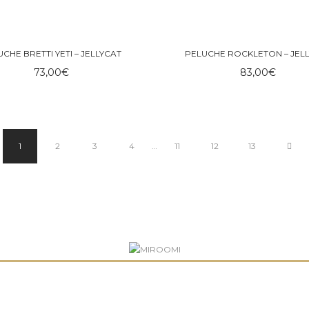
CHE BRETTI YETI – JELLYCAT
PELUCHE ROCKLETON – JEL
73,00
€
83,00
€
1
2
3
4
…
11
12
13