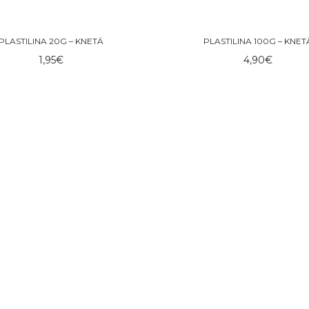
PLASTILINA 20G – KNETÄ
PLASTILINA 100G – KNET
1,95
€
4,90
€