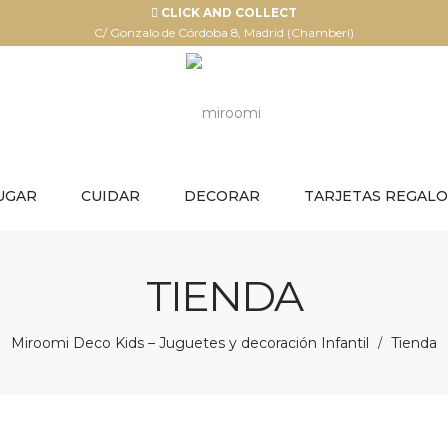
CLICK AND COLLECT
C/ Gonzalo de Córdoba 8, Madrid (Chamberí)
UGAR
CUIDAR
DECORAR
TARJETAS REGALO
TIENDA
Miroomi Deco Kids – Juguetes y decoración Infantil
Tienda
/