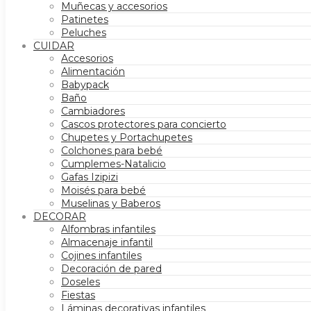
Muñecas y accesorios
Patinetes
Peluches
CUIDAR
Accesorios
Alimentación
Babypack
Baño
Cambiadores
Cascos protectores para concierto
Chupetes y Portachupetes
Colchones para bebé
Cumplemes-Natalicio
Gafas Izipizi
Moisés para bebé
Muselinas y Baberos
DECORAR
Alfombras infantiles
Almacenaje infantil
Cojines infantiles
Decoración de pared
Doseles
Fiestas
Láminas decorativas infantiles