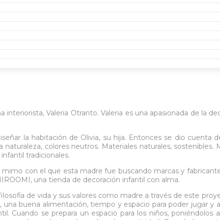
nteriorista, Valeria Otranto. Valeria es una apasionada de la de
ar la habitación de Olivia, su hija. Entonces se dio cuenta de
la naturaleza, colores neutros. Materiales naturales, sostenibles
nfantil tradicionales.
 mimo con el que esta madre fue buscando marcas y fabricantes a
a MIROOMI, una tienda de decoración infantil con alma.
 filosofía de vida y sus valores como madre a través de este proy
, una buena alimentación, tiempo y espacio para poder jugar y
antil. Cuando se prepara un espacio para los niños, poniéndolos 