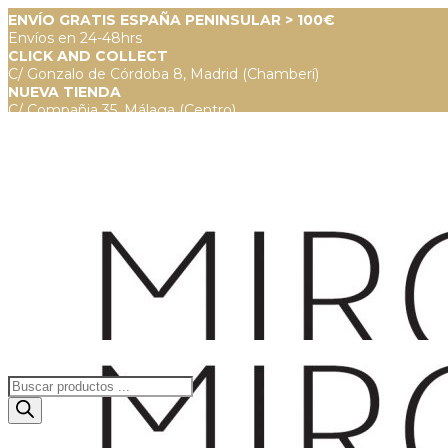
ENVÍO GRATIS ESPAÑA PENINSULAR > 100€
Envíos en 24-48hrs
CLICK AND COLLECT
C/ Gonzalo de Córdoba 8, Madrid (Chamberí)
NUEVA TIENDA
C/ Compañia 35, Málaga (Centro)
Búsqueda
de
productos