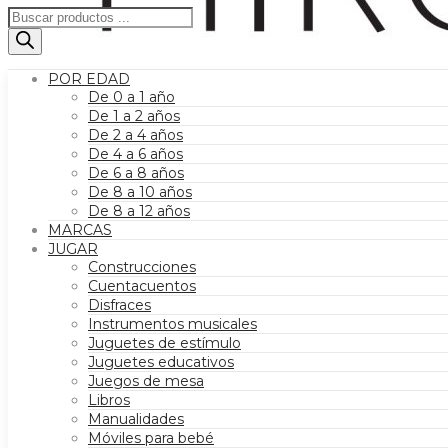
Búsqueda
de
productos
POR EDAD
De 0 a 1 año
De 1 a 2 años
De 2 a 4 años
De 4 a 6 años
De 6 a 8 años
De 8 a 10 años
De 8 a 12 años
MARCAS
JUGAR
Construcciones
Cuentacuentos
Disfraces
Instrumentos musicales
Juguetes de estímulo
Juguetes educativos
Juegos de mesa
Libros
Manualidades
Móviles para bebé