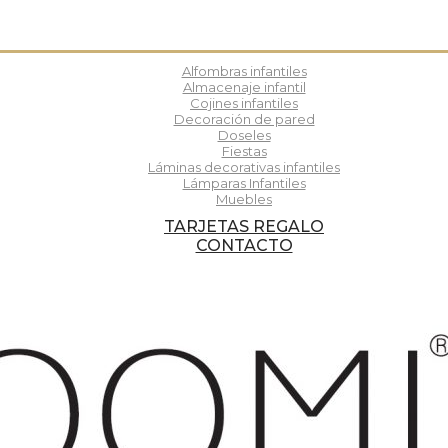
Alfombras infantiles
Almacenaje infantil
Cojines infantiles
Decoración de pared
Doseles
Fiestas
Láminas decorativas infantiles
Lámparas Infantiles
Muebles
TARJETAS REGALO
CONTACTO