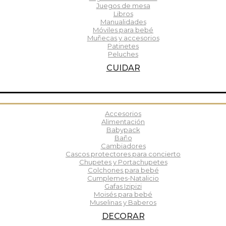
Juegos de mesa
Libros
Manualidades
Móviles para bebé
Muñecas y accesorios
Patinetes
Peluches
CUIDAR
Accesorios
Alimentación
Babypack
Baño
Cambiadores
Cascos protectores para concierto
Chupetes y Portachupetes
Colchones para bebé
Cumplemes-Natalicio
Gafas Izipizi
Moisés para bebé
Muselinas y Baberos
DECORAR