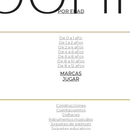
POR EDAD
De 0 a 1 año
De 1 a 2 años
De 2 a 4 años
De 4 a 6 años
De 6 a 8 años
De 8 a 10 años
De 8 a 12 años
MARCAS
JUGAR
Construcciones
Cuentacuentos
Disfraces
Instrumentos musicales
Juguetes de estímulo
Juguetes educativos