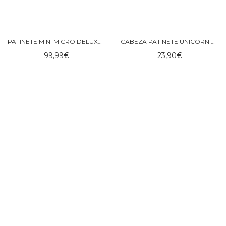
PATINETE MINI MICRO DELUXE ECO LED VERDE
CABEZA PATINETE UNICORNIO BLANCO
99,99
€
23,90
€