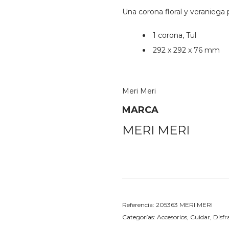
Una corona floral y veraniega 
1 corona, Tul
292 x 292 x 76 mm
Meri Meri
MARCA
MERI MERI
Referencia:
205363 MERI MERI
Categorías:
Accesorios
,
Cuidar
,
Disfr