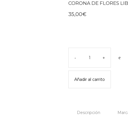
CORONA DE FLORES LIB
35,00
€
Corona
de
-
+
flores
liberty
meri
Añadir al carrito
meri
cantidad
Descripción
Marc