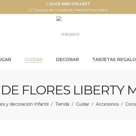
CLICK AND COLLECT
C/ Gonzalo de Córdoba 8, Madrid (Chamberí)
UGAR
CUIDAR
DECORAR
TARJETAS REGALO
DE FLORES LIBERTY M
s y decoración Infantil
Tienda
Cuidar
Accesorios
Coron
/
/
/
/