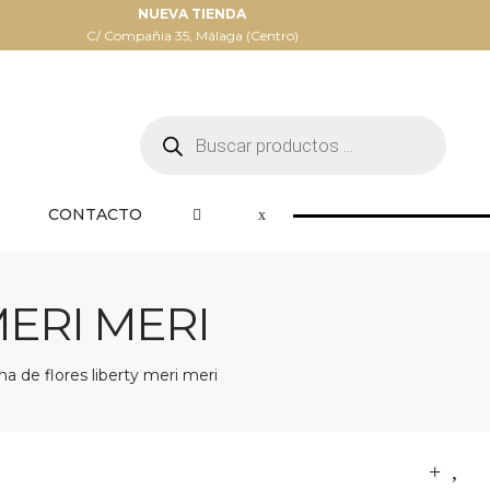
NUEVA TIENDA
C/ Compañia 35, Málaga (Centro)
Búsqueda
de
productos
CONTACTO
ERI MERI
a de flores liberty meri meri