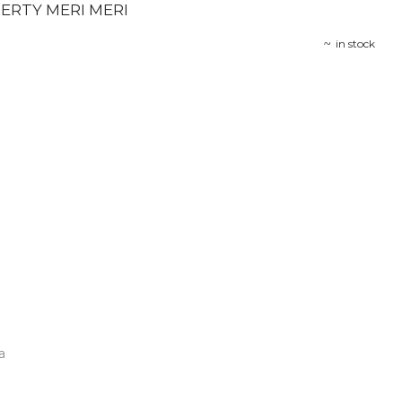
ERTY MERI MERI
in stock
a