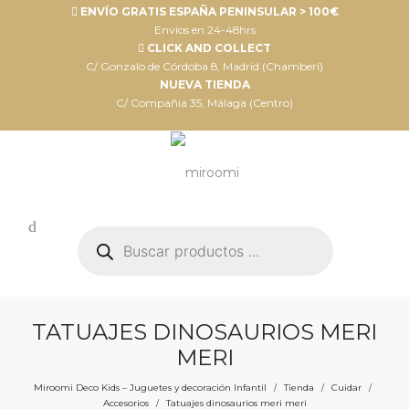
ENVÍO GRATIS ESPAÑA PENINSULAR > 100€
Envíos en 24-48hrs
CLICK AND COLLECT
C/ Gonzalo de Córdoba 8, Madrid (Chamberí)
NUEVA TIENDA
C/ Compañia 35, Málaga (Centro)
Búsqueda
de
productos
TATUAJES DINOSAURIOS MERI
MERI
Miroomi Deco Kids – Juguetes y decoración Infantil
Tienda
Cuidar
/
/
/
Accesorios
Tatuajes dinosaurios meri meri
/