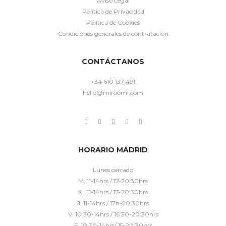
Aviso Legal
Política de Privacidad
Política de Cookies
Condiciones generales de contratación
CONTÁCTANOS
+34 610 137 491
hello@miroomi.com
HORARIO MADRID
Lunes cerrado
M. 11-14hrs / 17-20:30hrs
X. 11-14hrs / 17-20:30hrs
J. 11-14hrs / 17h-20:30hrs
V. 10:30-14hrs / 16:30-20:30hrs
S. 10:30-14hrs/ 15-20:30hrs