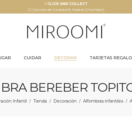
CLICK AND COLLECT
C/ Gonzalo de Córdoba 8, Madrid (Chamberí)
UGAR
CUIDAR
DECORAR
TARJETAS REGALO
BRA BEREBER TOPITO
ción Infantil
Tienda
Decoración
Alfombras infantiles
/
/
/
/