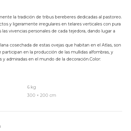
ente la tradición de tribus bereberes dedicadas al pastoreo.
tos y ligeramente irregulares en telares verticales con pura
s las vivencias personales de cada tejedora, dando lugar a
a lana cosechada de estas ovejas que habitan en el Atlas, son
 participan en la producción de las mullidas alfombras, y
s y admiradas en el mundo de la decoración.Color:
6 kg
300 × 200 cm
I