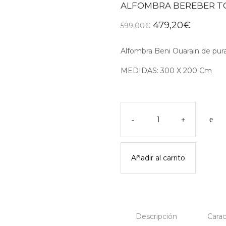
ALFOMBRA BEREBER TO
El
El
479,20
€
599,00
€
precio
precio
original
actual
Alfombra Beni Ouarain de pura
era:
es:
599,00€.
479,20€
MEDIDAS: 300 X 200 Cm
ALFOMBRA
BEREBER
-
+
TOPITOS
PINK
cantidad
Añadir al carrito
Descripción
Carac