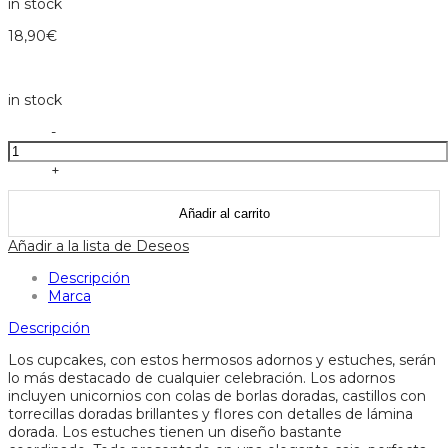
in stock
18,90
€
in stock
Cupcake
-
kit
princess
+
meri
meri
Añadir al carrito
cantidad
Añadir a la lista de Deseos
Descripción
Marca
Descripción
Los cupcakes, con estos hermosos adornos y estuches, serán
lo más destacado de cualquier celebración. Los adornos
incluyen unicornios con colas de borlas doradas, castillos con
torrecillas doradas brillantes y flores con detalles de lámina
dorada. Los estuches tienen un diseño bastante