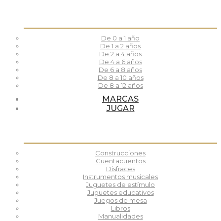
De 0 a 1 año
De 1 a 2 años
De 2 a 4 años
De 4 a 6 años
De 6 a 8 años
De 8 a 10 años
De 8 a 12 años
MARCAS
JUGAR
Construcciones
Cuentacuentos
Disfraces
Instrumentos musicales
Juguetes de estímulo
Juguetes educativos
Juegos de mesa
Libros
Manualidades