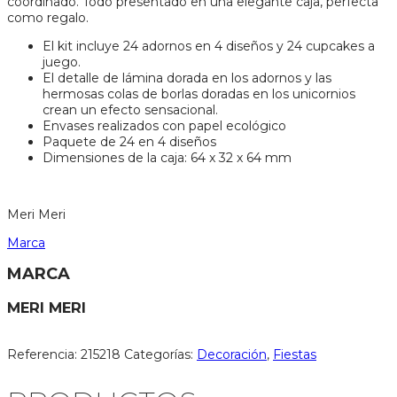
coordinado. Todo presentado en una elegante caja, perfecta
como regalo.
El kit incluye 24 adornos en 4 diseños y 24 cupcakes a
juego.
El detalle de lámina dorada en los adornos y las
hermosas colas de borlas doradas en los unicornios
crean un efecto sensacional.
Envases realizados con papel ecológico
Paquete de 24 en 4 diseños
Dimensiones de la caja: 64 x 32 x 64 mm
Meri Meri
Marca
MARCA
MERI MERI
Referencia:
215218
Categorías:
Decoración
,
Fiestas