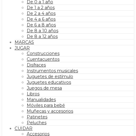
De 0 a 1 año
De 1 a 2 años
De 2 a 4 años
De 4 a 6 años
De 6 a 8 años
De 8 a 10 años
De 8 a 12 años
MARCAS
JUGAR
Construcciones
Cuentacuentos
Disfraces
Instrumentos musicales
Juguetes de estímulo
Juguetes educativos
Juegos de mesa
Libros
Manualidades
Móviles para bebé
Muñecas y accesorios
Patinetes
Peluches
CUIDAR
Accesorios