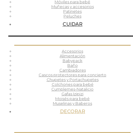
Móviles para bebé
Muñecas y accesorios
Patinetes
Peluches
CUIDAR
Accesorios
Alimentación
Babypack
Baño
Cambiadores
Cascos protectores para concierto
Chupetes y Portachupetes
Colchones para bebé
Cumplemes-Natalicio
Gafas Izipizi
Moisés para bebé
Muselinas y Baberos
DECORAR