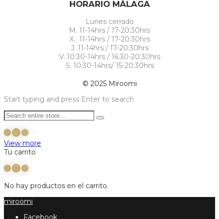
HORARIO MÁLAGA
Lunes cerrado
M. 11-14hrs / 17-20:30hrs
X. 11-14hrs / 17-20:30hrs
J. 11-14hrs / 17-20:30hrs
V. 10:30-14hrs / 16:30-20:30hrs
S. 10:30-14hrs/ 15-20:30hrs
© 2025 Miroomi
Start typing and press Enter to search
View more
Tu carrito
No hay productos en el carrito.
miroomi
Facebook