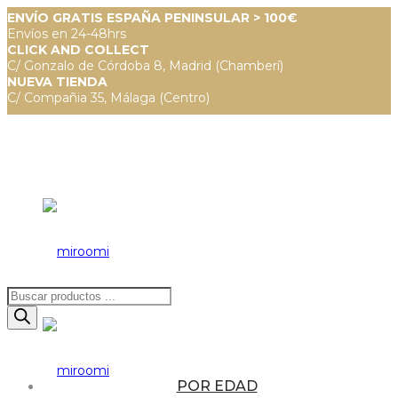
ENVÍO GRATIS ESPAÑA PENINSULAR > 100€
Envíos en 24-48hrs
CLICK AND COLLECT
C/ Gonzalo de Córdoba 8, Madrid (Chamberí)
NUEVA TIENDA
C/ Compañia 35, Málaga (Centro)
Búsqueda
de
productos
POR EDAD