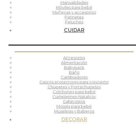
Manualidades
Móviles para bebé
Muñecas y accesorios
Patinetes
Peluches
CUIDAR
Accesorios
Alimentación
Babypack
Baño
Cambiadores
Cascos protectores para concierto
Chupetes y Portachupetes
Colchones para bebé
Cumplemes-Natalicio
Gafas Izipizi
Moisés para bebé
Muselinas y Baberos
DECORAR