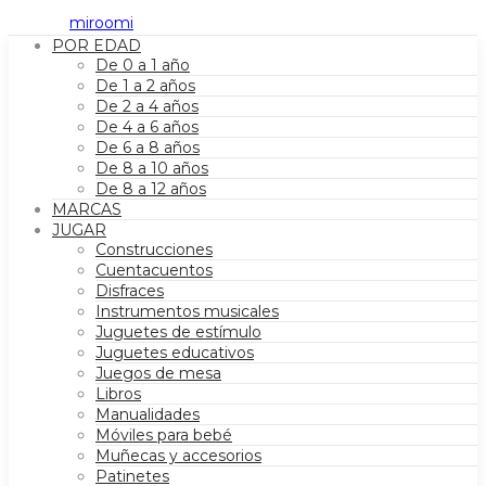
POR EDAD
De 0 a 1 año
De 1 a 2 años
De 2 a 4 años
De 4 a 6 años
De 6 a 8 años
De 8 a 10 años
De 8 a 12 años
MARCAS
JUGAR
Construcciones
Cuentacuentos
Disfraces
Instrumentos musicales
Juguetes de estímulo
Juguetes educativos
Juegos de mesa
Libros
Manualidades
Móviles para bebé
Muñecas y accesorios
Patinetes