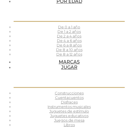
POR EDAD
De 0 a 1 año
De 1 a 2 años
De 2 a 4 años
De 4 a 6 años
De 6 a 8 años
De 8 a 10 años
De 8 a 12 años
MARCAS
JUGAR
Construcciones
Cuentacuentos
Disfraces
Instrumentos musicales
Juguetes de estímulo
Juguetes educativos
Juegos de mesa
Libros