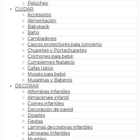
Peluches
CUIDAR
Accesorios
Alimentación
Babypack
Baño
Cambiadores
Cascos protectores para concierto
Chupetes y Portachupetes
Colchones para bebé
Cumplemes-Natalicio
Gafas Izipizi
Moisés para bebé
Muselinas y Baberos
DECORAR
Alfombras infantiles
Almacenaje infantil
Cojines infantiles
Decoración de pared
Doseles
Fiestas
Láminas decorativas infantiles
Lámparas Infantiles
Muebles