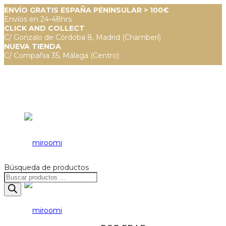
ENVÍO GRATIS ESPAÑA PENINSULAR > 100€
Envíos en 24-48hrs
CLICK AND COLLECT
C/ Gonzalo de Córdoba 8, Madrid (Chamberí)
NUEVA TIENDA
C/ Compañia 35, Málaga (Centro)
Búsqueda de productos