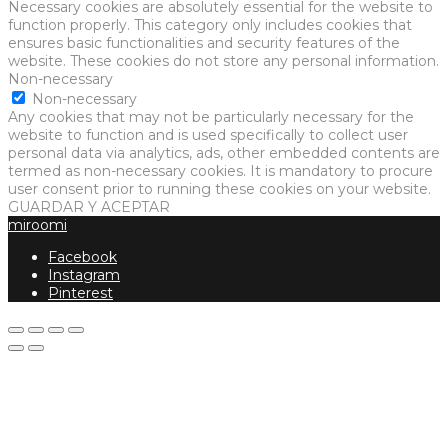
Necessary cookies are absolutely essential for the website to
function properly. This category only includes cookies that
ensures basic functionalities and security features of the
website. These cookies do not store any personal information.
Non-necessary
Non-necessary
Any cookies that may not be particularly necessary for the
website to function and is used specifically to collect user
personal data via analytics, ads, other embedded contents are
termed as non-necessary cookies. It is mandatory to procure
user consent prior to running these cookies on your website.
GUARDAR Y ACEPTAR
miroomi
Facebook
Instagram
Pinterest