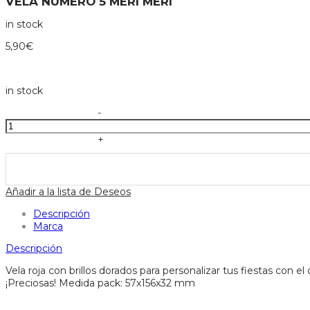
VELA NÚMERO 5 MERI MERI
in stock
5,90
€
in stock
Vela
-
número
5
+
meri
meri
cantidad
Añadir a la lista de Deseos
Descripción
Marca
Descripción
Vela roja con brillos dorados para personalizar tus fiestas con e
¡Preciosas! Medida pack: 57x156x32 mm