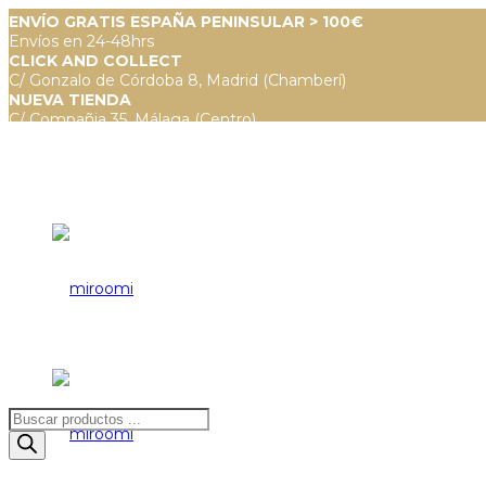
ENVÍO GRATIS ESPAÑA PENINSULAR > 100€
Envíos en 24-48hrs
CLICK AND COLLECT
C/ Gonzalo de Córdoba 8, Madrid (Chamberí)
NUEVA TIENDA
C/ Compañia 35, Málaga (Centro)
Búsqueda
de
productos