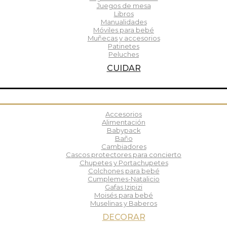
Juegos de mesa
Libros
Manualidades
Móviles para bebé
Muñecas y accesorios
Patinetes
Peluches
CUIDAR
Accesorios
Alimentación
Babypack
Baño
Cambiadores
Cascos protectores para concierto
Chupetes y Portachupetes
Colchones para bebé
Cumplemes-Natalicio
Gafas Izipizi
Moisés para bebé
Muselinas y Baberos
DECORAR