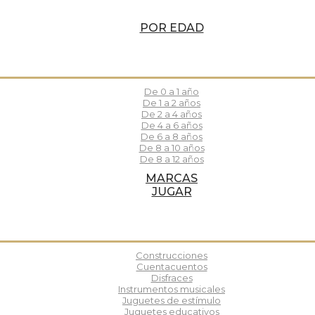
POR EDAD
De 0 a 1 año
De 1 a 2 años
De 2 a 4 años
De 4 a 6 años
De 6 a 8 años
De 8 a 10 años
De 8 a 12 años
MARCAS
JUGAR
Construcciones
Cuentacuentos
Disfraces
Instrumentos musicales
Juguetes de estímulo
Juguetes educativos