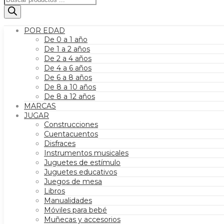
de
productos
POR EDAD
De 0 a 1 año
De 1 a 2 años
De 2 a 4 años
De 4 a 6 años
De 6 a 8 años
De 8 a 10 años
De 8 a 12 años
MARCAS
JUGAR
Construcciones
Cuentacuentos
Disfraces
Instrumentos musicales
Juguetes de estímulo
Juguetes educativos
Juegos de mesa
Libros
Manualidades
Móviles para bebé
Muñecas y accesorios