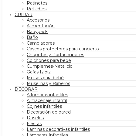
Patinetes
Peluches
CUIDAR
Accesorios
Alimentación
Babypack
Baño
Cambiadores
Cascos protectores para concierto
Chupetes y Portachupetes
Colchones para bebé
Cumplemes-Natalicio
Gafas Izipizi
Moisés para bebé
Muselinas y Baberos
DECORAR
Alfombras infantiles
Almacenaje infantil
Cojines infantiles
Decoración de pared
Doseles
Fiestas
Láminas decorativas infantiles
Lámparas Infantiles