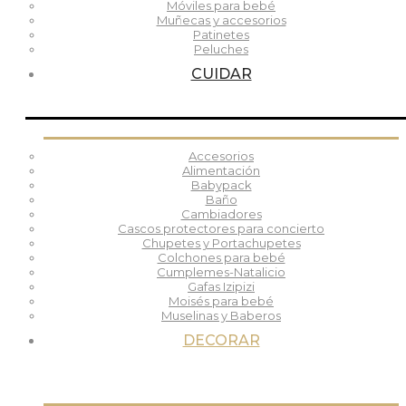
Móviles para bebé
Muñecas y accesorios
Patinetes
Peluches
CUIDAR
Accesorios
Alimentación
Babypack
Baño
Cambiadores
Cascos protectores para concierto
Chupetes y Portachupetes
Colchones para bebé
Cumplemes-Natalicio
Gafas Izipizi
Moisés para bebé
Muselinas y Baberos
DECORAR