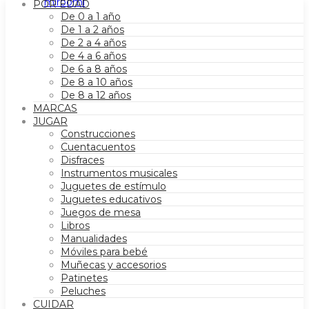
POR EDAD
De 0 a 1 año
De 1 a 2 años
De 2 a 4 años
De 4 a 6 años
De 6 a 8 años
De 8 a 10 años
De 8 a 12 años
MARCAS
JUGAR
Construcciones
Cuentacuentos
Disfraces
Instrumentos musicales
Juguetes de estímulo
Juguetes educativos
Juegos de mesa
Libros
Manualidades
Móviles para bebé
Muñecas y accesorios
Patinetes
Peluches
CUIDAR