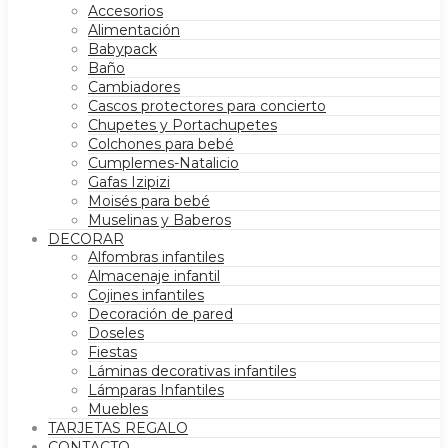
Accesorios
Alimentación
Babypack
Baño
Cambiadores
Cascos protectores para concierto
Chupetes y Portachupetes
Colchones para bebé
Cumplemes-Natalicio
Gafas Izipizi
Moisés para bebé
Muselinas y Baberos
DECORAR
Alfombras infantiles
Almacenaje infantil
Cojines infantiles
Decoración de pared
Doseles
Fiestas
Láminas decorativas infantiles
Lámparas Infantiles
Muebles
TARJETAS REGALO
CONTACTO