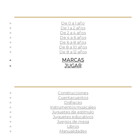
De 0 a 1 año
De 1 a 2 años
De 2 a 4 años
De 4 a 6 años
De 6 a 8 años
De 8 a 10 años
De 8 a 12 años
MARCAS
JUGAR
Construcciones
Cuentacuentos
Disfraces
Instrumentos musicales
Juguetes de estímulo
Juguetes educativos
Juegos de mesa
Libros
Manualidades