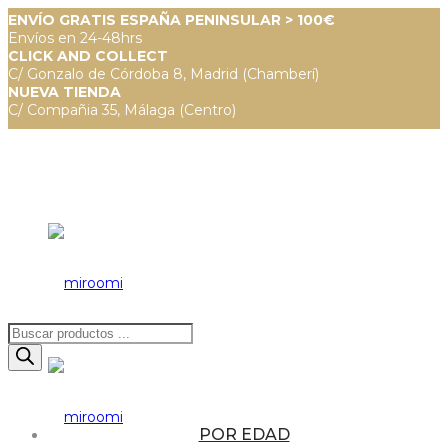
ENVÍO GRATIS ESPAÑA PENINSULAR > 100€
Envíos en 24-48hrs
CLICK AND COLLECT
C/ Gonzalo de Córdoba 8, Madrid (Chamberí)
NUEVA TIENDA
C/ Compañia 35, Málaga (Centro)
Búsqueda
de
productos
POR EDAD