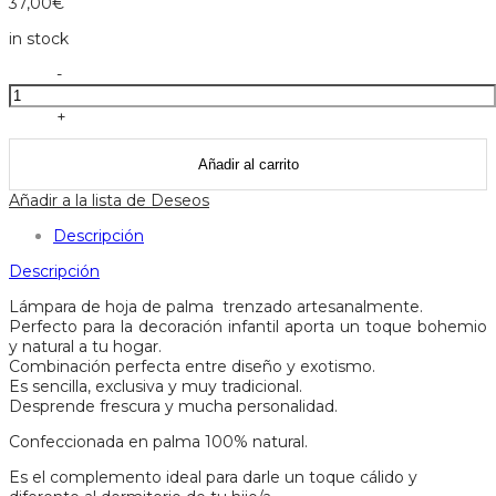
37,00
€
in stock
Lámpara
-
dedal
de
+
hoja
de
Añadir al carrito
palma
trenzado
Añadir a la lista de Deseos
a
mano
Descripción
cantidad
Descripción
Lámpara de hoja de palma trenzado artesanalmente.
Perfecto para la decoración infantil aporta un toque bohemio
y natural a tu hogar.
Combinación perfecta entre diseño y exotismo.
Es sencilla, exclusiva y muy tradicional.
Desprende frescura y mucha personalidad.
Confeccionada en palma 100% natural.
Es el complemento ideal para darle un toque cálido y