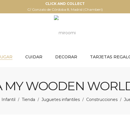
CLICK AND COLLECT
C/ Gonzalo de Córdoba 8, Madrid (Chamberí)
JUGAR
CUIDAR
DECORAR
TARJETAS REGAL
A MY WOODEN WORLD 
Infantil
Tienda
Juguetes infantiles
Construcciones
Ju
/
/
/
/