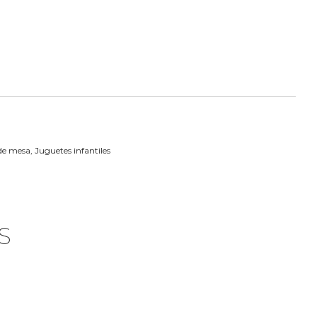
de mesa
,
Juguetes infantiles
S