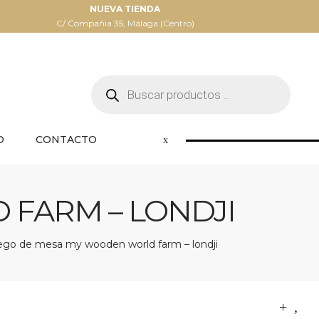
NUEVA TIENDA
C/ Compañia 35, Málaga (Centro)
Búsqueda
de
productos
O
CONTACTO
FARM – LONDJI
ego de mesa my wooden world farm – londji