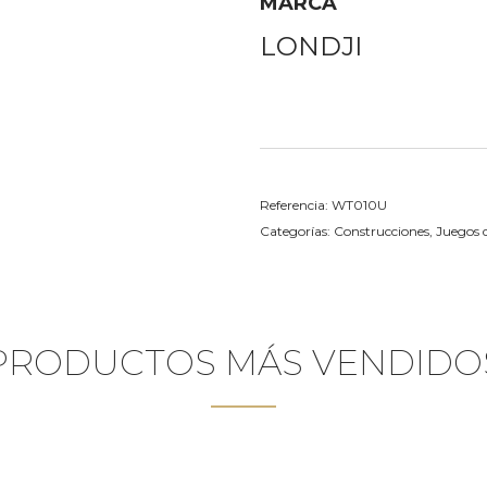
MARCA
LONDJI
Referencia:
WT010U
Categorías:
Construcciones
,
Juegos 
PRODUCTOS MÁS VENDIDO