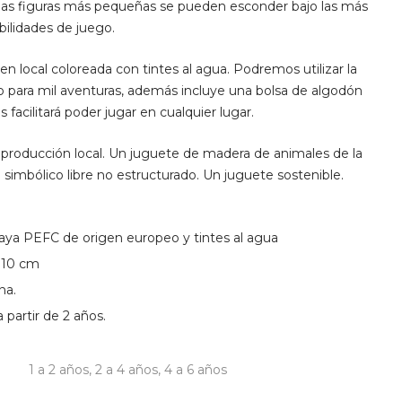
las figuras más pequeñas se pueden esconder bajo las más
bilidades de juego.
n local coloreada con tintes al agua. Podremos utilizar la
o para mil aventuras, además incluye una bolsa de algodón
 facilitará poder jugar en cualquier lugar.
roducción local. Un juguete de madera de animales de la
o simbólico libre no estructurado. Un juguete sostenible.
ya PEFC de origen europeo y tintes al agua
×10 cm
na.
partir de 2 años.
1 a 2 años
,
2 a 4 años
,
4 a 6 años