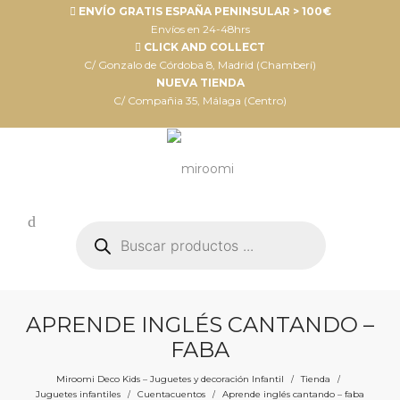
ENVÍO GRATIS ESPAÑA PENINSULAR > 100€
Envíos en 24-48hrs
CLICK AND COLLECT
C/ Gonzalo de Córdoba 8, Madrid (Chamberí)
NUEVA TIENDA
C/ Compañia 35, Málaga (Centro)
Búsqueda
de
productos
APRENDE INGLÉS CANTANDO –
FABA
Miroomi Deco Kids – Juguetes y decoración Infantil
Tienda
/
/
Juguetes infantiles
Cuentacuentos
Aprende inglés cantando – faba
/
/