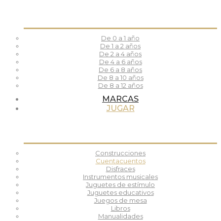
De 0 a 1 año
De 1 a 2 años
De 2 a 4 años
De 4 a 6 años
De 6 a 8 años
De 8 a 10 años
De 8 a 12 años
MARCAS
JUGAR
Construcciones
Cuentacuentos
Disfraces
Instrumentos musicales
Juguetes de estímulo
Juguetes educativos
Juegos de mesa
Libros
Manualidades