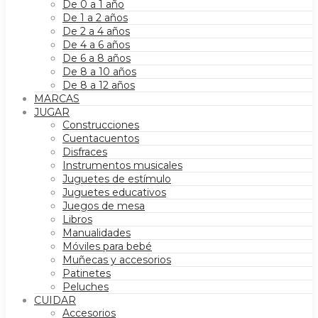
De 0 a 1 año
De 1 a 2 años
De 2 a 4 años
De 4 a 6 años
De 6 a 8 años
De 8 a 10 años
De 8 a 12 años
MARCAS
JUGAR
Construcciones
Cuentacuentos
Disfraces
Instrumentos musicales
Juguetes de estímulo
Juguetes educativos
Juegos de mesa
Libros
Manualidades
Móviles para bebé
Muñecas y accesorios
Patinetes
Peluches
CUIDAR
Accesorios