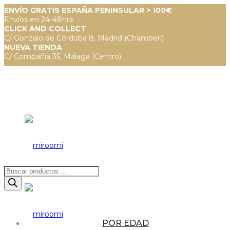
ENVÍO GRATIS ESPAÑA PENINSULAR > 100€
Envíos en 24-48hrs
CLICK AND COLLECT
C/ Gonzalo de Córdoba 8, Madrid (Chamberí)
NUEVA TIENDA
C/ Compañia 35, Málaga (Centro)
Búsqueda
de
productos
POR EDAD