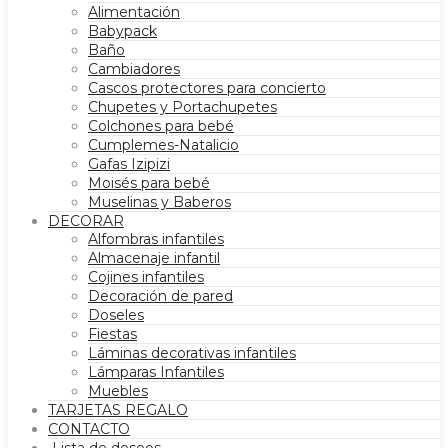
Alimentación
Babypack
Baño
Cambiadores
Cascos protectores para concierto
Chupetes y Portachupetes
Colchones para bebé
Cumplemes-Natalicio
Gafas Izipizi
Moisés para bebé
Muselinas y Baberos
DECORAR
Alfombras infantiles
Almacenaje infantil
Cojines infantiles
Decoración de pared
Doseles
Fiestas
Láminas decorativas infantiles
Lámparas Infantiles
Muebles
TARJETAS REGALO
CONTACTO