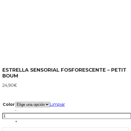
ESTRELLA SENSORIAL FOSFORESCENTE – PETIT
BOUM
24,90
€
Color
Limpiar
Estrella
-
sensorial
fosforescente
+
-