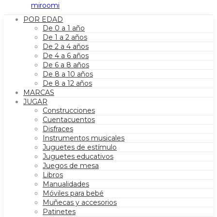
POR EDAD
De 0 a 1 año
De 1 a 2 años
De 2 a 4 años
De 4 a 6 años
De 6 a 8 años
De 8 a 10 años
De 8 a 12 años
MARCAS
JUGAR
Construcciones
Cuentacuentos
Disfraces
Instrumentos musicales
Juguetes de estímulo
Juguetes educativos
Juegos de mesa
Libros
Manualidades
Móviles para bebé
Muñecas y accesorios
Patinetes