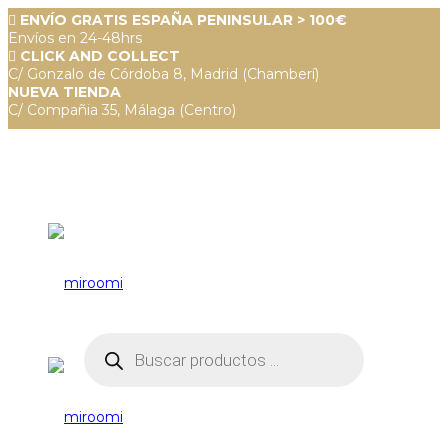
ENVÍO GRATIS ESPAÑA PENINSULAR > 100€
Envíos en 24-48hrs
CLICK AND COLLECT
C/ Gonzalo de Córdoba 8, Madrid (Chamberí)
NUEVA TIENDA
C/ Compañia 35, Málaga (Centro)
Búsqueda
de
productos