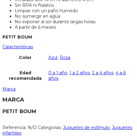
Sin BPA ni ftalatos
Limpiar con un paño húmedo
No sumergir en agua
No exponer al sol durante largas horas
A partir de 6 meses
PETIT BOUM
Características
Color
Azul
,
Rosa
Edad
0 a 1 año
,
1 a 2 años
,
2 a 4 años
,
4 a 6
recomendada
años
Marca
MARCA
PETIT BOUM
Referencia:
N/D
Categorías:
Juguetes de estímulo
,
Juguetes
infantiles