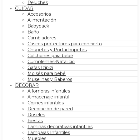
Peluches
CUIDAR
Accesorios
Alimentación
Babypack
Baño
Cambiadores
Cascos protectores para concierto
Chupetes y Portachupetes
Colchones para bebé
Cumplemes-Natalicio
Gafas Izipizi
Moisés para bebé
Muselinas y Baberos
DECORAR
Alfombras infantiles
Almacenaje infantil
Cojines infantiles
Decoración de pared
Doseles
Fiestas
Láminas decorativas infantiles
Lámparas Infantiles
Muebles