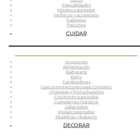
Libros
Manualidades
Móviles para bebé
Muñecas y accesorios
Patinetes
Peluches
CUIDAR
Accesorios
Alimentación
Babypack
Baño
Cambiadores
Cascos protectores para concierto
Chupetes y Portachupetes
Colchones para bebé
Cumplemes-Natalicio
Gafas Izipizi
Moisés para bebé
Muselinas y Baberos
DECORAR