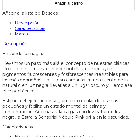
petit
Añadir al carrito
boum
cantidad
Añadir a la lista de Deseos
Descripción
Características
Marca
Descripción
Enciende la magia.
Llevamos un paso más allá el concepto de nuestras clásicas
Float con esta nueva serie de botellas, que incluyen
pigmentos fluorescentes y fosforescentes irresistibles para
los más pequeños. Basta con cargarlas en una fuente de luz
natural o en luz negra, llevarlas a un lugar oscuro y… ¡empieza
el espectáculo!
Estimula el ejercicio de seguimiento ocular de los más
pequeños y facilita un estado mental de calma y
concentración. Además, si la cargas con luz natural o luz
negra, la Estrella Sensorial Nébula Pink brilla en la oscuridad.
Características
Medidas: alto 14 cm x diámetro 4 cm