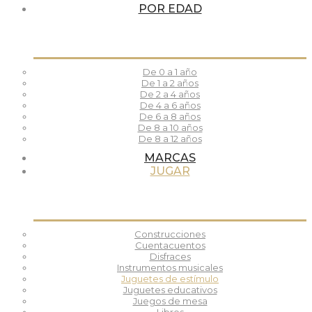
POR EDAD
De 0 a 1 año
De 1 a 2 años
De 2 a 4 años
De 4 a 6 años
De 6 a 8 años
De 8 a 10 años
De 8 a 12 años
MARCAS
JUGAR
Construcciones
Cuentacuentos
Disfraces
Instrumentos musicales
Juguetes de estímulo
Juguetes educativos
Juegos de mesa