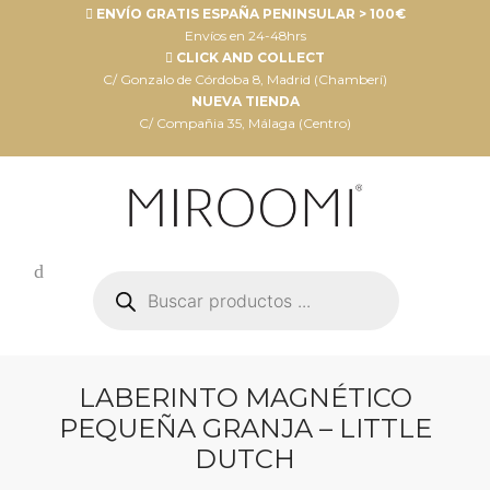
ENVÍO GRATIS ESPAÑA PENINSULAR > 100€
Envíos en 24-48hrs
CLICK AND COLLECT
C/ Gonzalo de Córdoba 8, Madrid (Chamberí)
NUEVA TIENDA
C/ Compañia 35, Málaga (Centro)
Búsqueda
de
productos
LABERINTO MAGNÉTICO
PEQUEÑA GRANJA – LITTLE
DUTCH