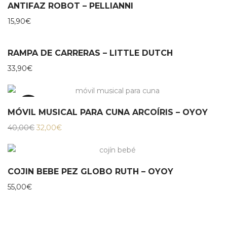
ANTIFAZ ROBOT – PELLIANNI
15,90
€
RAMPA DE CARRERAS – LITTLE DUTCH
33,90
€
20%
MÓVIL MUSICAL PARA CUNA ARCOÍRIS – OYOY
El
El
40,00
€
32,00
€
precio
precio
original
actual
era:
es:
40,00€.
32,00€.
COJIN BEBE PEZ GLOBO RUTH – OYOY
55,00
€