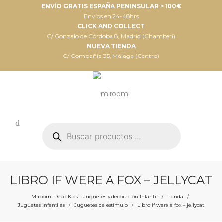
ENVÍO GRATIS ESPAÑA PENINSULAR > 100€
Envíos en 24-48hrs
CLICK AND COLLECT
C/ Gonzalo de Córdoba 8, Madrid (Chamberí)
NUEVA TIENDA
C/ Compañia 35, Málaga (Centro)
Búsqueda
de
productos
LIBRO IF WERE A FOX – JELLYCAT
Miroomi Deco Kids – Juguetes y decoración Infantil
Tienda
/
/
Juguetes infantiles
Juguetes de estímulo
Libro if were a fox – jellycat
/
/