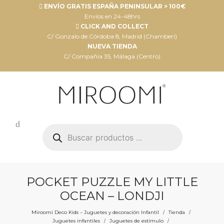
ENVÍO GRATIS ESPAÑA PENINSULAR > 100€
Envíos en 24-48hrs
CLICK AND COLLECT
C/ Gonzalo de Córdoba 8, Madrid (Chamberí)
NUEVA TIENDA
C/ Compañia 35, Málaga (Centro)
Búsqueda
de
productos
POCKET PUZZLE MY LITTLE
OCEAN – LONDJI
Miroomi Deco Kids – Juguetes y decoración Infantil
Tienda
/
/
Juguetes infantiles
Juguetes de estímulo
/
/