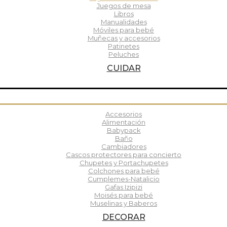
Juegos de mesa
Libros
Manualidades
Móviles para bebé
Muñecas y accesorios
Patinetes
Peluches
CUIDAR
Accesorios
Alimentación
Babypack
Baño
Cambiadores
Cascos protectores para concierto
Chupetes y Portachupetes
Colchones para bebé
Cumplemes-Natalicio
Gafas Izipizi
Moisés para bebé
Muselinas y Baberos
DECORAR