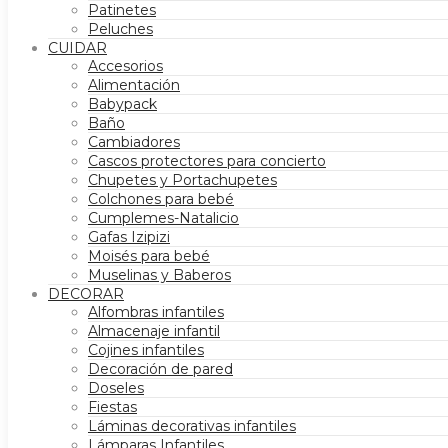
Patinetes
Peluches
CUIDAR
Accesorios
Alimentación
Babypack
Baño
Cambiadores
Cascos protectores para concierto
Chupetes y Portachupetes
Colchones para bebé
Cumplemes-Natalicio
Gafas Izipizi
Moisés para bebé
Muselinas y Baberos
DECORAR
Alfombras infantiles
Almacenaje infantil
Cojines infantiles
Decoración de pared
Doseles
Fiestas
Láminas decorativas infantiles
Lámparas Infantiles