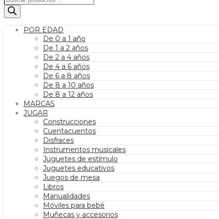
de
productos
POR EDAD
De 0 a 1 año
De 1 a 2 años
De 2 a 4 años
De 4 a 6 años
De 6 a 8 años
De 8 a 10 años
De 8 a 12 años
MARCAS
JUGAR
Construcciones
Cuentacuentos
Disfraces
Instrumentos musicales
Juguetes de estímulo
Juguetes educativos
Juegos de mesa
Libros
Manualidades
Móviles para bebé
Muñecas y accesorios