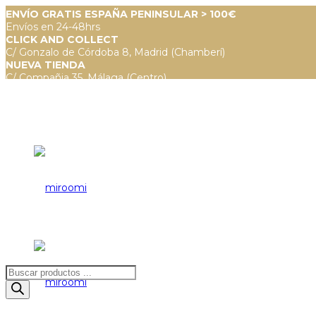
ENVÍO GRATIS ESPAÑA PENINSULAR > 100€
Envíos en 24-48hrs
CLICK AND COLLECT
C/ Gonzalo de Córdoba 8, Madrid (Chamberí)
NUEVA TIENDA
C/ Compañia 35, Málaga (Centro)
Búsqueda
de
productos