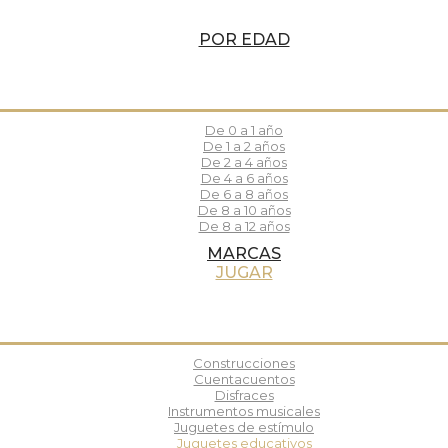
POR EDAD
De 0 a 1 año
De 1 a 2 años
De 2 a 4 años
De 4 a 6 años
De 6 a 8 años
De 8 a 10 años
De 8 a 12 años
MARCAS
JUGAR
Construcciones
Cuentacuentos
Disfraces
Instrumentos musicales
Juguetes de estímulo
Juguetes educativos