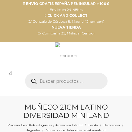
ENVÍO GRATIS ESPAÑA PENINSULAR > 100€
Envíos en 24-48hrs
CLICK AND COLLECT
C/ Gonzalo de Córdoba 8, Madrid (Chamberí)
NUEVA TIENDA
C/ Compañia 35, Málaga (Centro)
Búsqueda
de
productos
MUÑECO 21CM LATINO
DIVERSIDAD MINILAND
Miroomi Deco Kids – Juguetes y decoración Infantil
Tienda
Decoración
/
/
/
Juguetes
Muñeco 21cm latino diversidad miniland
/