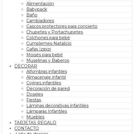
Alimentación
Babypack
Baño
Cambiadores
Cascos protectores para concierto
Chupetes y Portachupetes
Colchones para bebé
Cumplemes-Natalicio
Gafas Izipizi
Moisés para bebé
Muselinas y Baberos
DECORAR
Alfombras infantiles
Almacenaje infantil
Cojines infantiles
Decoración de pared
Doseles
Fiestas
Láminas decorativas infantiles
Lámparas Infantiles
Muebles
TARJETAS REGALO
CONTACTO