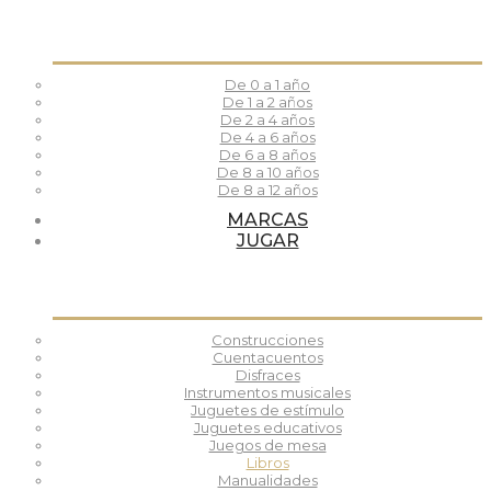
De 0 a 1 año
De 1 a 2 años
De 2 a 4 años
De 4 a 6 años
De 6 a 8 años
De 8 a 10 años
De 8 a 12 años
MARCAS
JUGAR
Construcciones
Cuentacuentos
Disfraces
Instrumentos musicales
Juguetes de estímulo
Juguetes educativos
Juegos de mesa
Libros
Manualidades