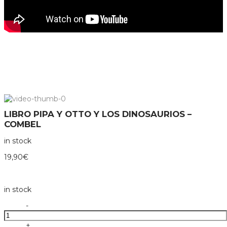
LIBRO PIPA Y OTTO Y LOS DINOSAURIOS –
COMBEL
in stock
19,90
€
in stock
Libro
-
pipa
y
+