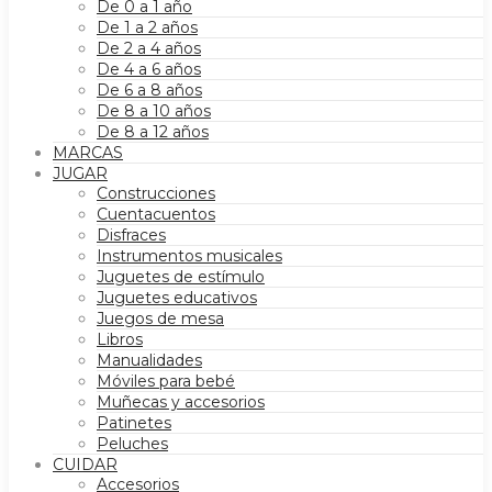
De 0 a 1 año
De 1 a 2 años
De 2 a 4 años
De 4 a 6 años
De 6 a 8 años
De 8 a 10 años
De 8 a 12 años
MARCAS
JUGAR
Construcciones
Cuentacuentos
Disfraces
Instrumentos musicales
Juguetes de estímulo
Juguetes educativos
Juegos de mesa
Libros
Manualidades
Móviles para bebé
Muñecas y accesorios
Patinetes
Peluches
CUIDAR
Accesorios