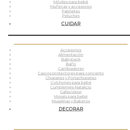
Móviles para bebé
Muñecas y accesorios
Patinetes
Peluches
CUIDAR
Accesorios
Alimentación
Babypack
Baño
Cambiadores
Cascos protectores para concierto
Chupetes y Portachupetes
Colchones para bebé
Cumplemes-Natalicio
Gafas Izipizi
Moisés para bebé
Muselinas y Baberos
DECORAR