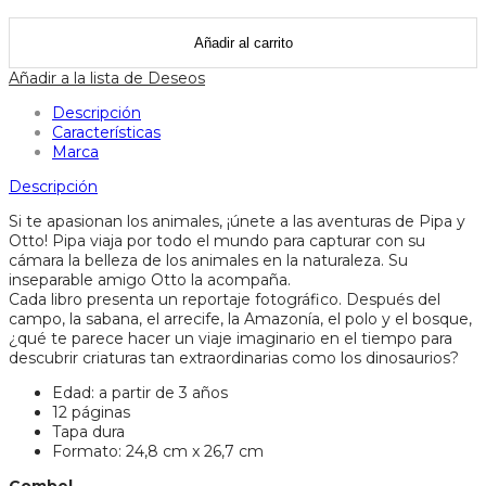
otto
y
Añadir al carrito
los
dinosaurios
Añadir a la lista de Deseos
-
combel
Descripción
cantidad
Características
Marca
Descripción
Si te apasionan los animales, ¡únete a las aventuras de Pipa y
Otto! Pipa viaja por todo el mundo para capturar con su
cámara la belleza de los animales en la naturaleza. Su
inseparable amigo Otto la acompaña.
Cada libro presenta un reportaje fotográfico. Después del
campo, la sabana, el arrecife, la Amazonía, el polo y el bosque,
¿qué te parece hacer un viaje imaginario en el tiempo para
descubrir criaturas tan extraordinarias como los dinosaurios?
Edad: a partir de 3 años
12 páginas
Tapa dura
Formato: 24,8 cm x 26,7 cm