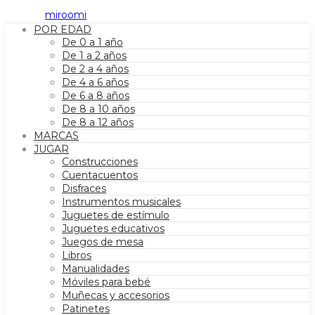
POR EDAD
De 0 a 1 año
De 1 a 2 años
De 2 a 4 años
De 4 a 6 años
De 6 a 8 años
De 8 a 10 años
De 8 a 12 años
MARCAS
JUGAR
Construcciones
Cuentacuentos
Disfraces
Instrumentos musicales
Juguetes de estímulo
Juguetes educativos
Juegos de mesa
Libros
Manualidades
Móviles para bebé
Muñecas y accesorios
Patinetes