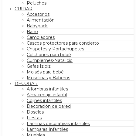
Peluches
CUIDAR
Accesorios
Alimentación
Babypack
Baño
Cambiadores
Cascos protectores para concierto
Chupetes y Portachupetes
Colchones para bebé
Cumplemes-Natalicio
Gafas Izipizi
Moisés para bebé
Muselinas y Baberos
DECORAR
Alfombras infantiles
Almacenaje infantil
Cojines infantiles
Decoración de pared
Doseles
Fiestas
Láminas decorativas infantiles
Lámparas Infantiles
Muebles