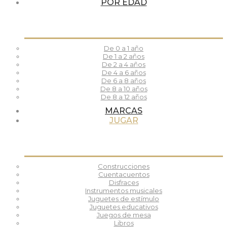
POR EDAD
De 0 a 1 año
De 1 a 2 años
De 2 a 4 años
De 4 a 6 años
De 6 a 8 años
De 8 a 10 años
De 8 a 12 años
MARCAS
JUGAR
Construcciones
Cuentacuentos
Disfraces
Instrumentos musicales
Juguetes de estímulo
Juguetes educativos
Juegos de mesa
Libros