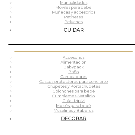
Manualidades
Móviles para bebé
Muñecas y accesorios
Patinetes
Peluches
CUIDAR
Accesorios
Alimentación
Babypack
Baño
Cambiadores
Cascos protectores para concierto
Chupetes y Portachupetes
Colchones para bebé
Cumplemes-Natalicio
Gafas Izipizi
Moisés para bebé
Muselinas y Baberos
DECORAR