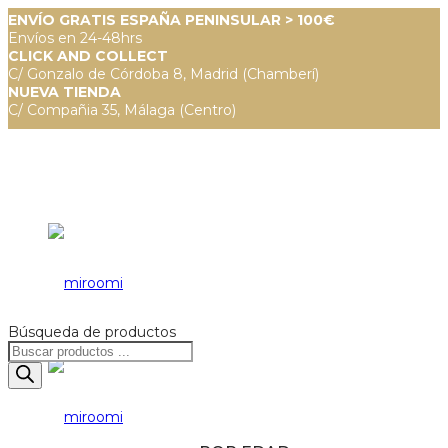
ENVÍO GRATIS ESPAÑA PENINSULAR > 100€
Envíos en 24-48hrs
CLICK AND COLLECT
C/ Gonzalo de Córdoba 8, Madrid (Chamberí)
NUEVA TIENDA
C/ Compañia 35, Málaga (Centro)
Búsqueda de productos