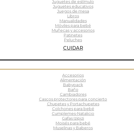
Juguetes de estímulo
Juguetes educativos
Juegos de mesa
Libros
Manualidades
Móviles para bebé
Muñecas y accesorios
Patinetes
Peluches
CUIDAR
Accesorios
Alimentación
Babypack
Baño
Cambiadores
Cascos protectores para concierto
Chupetes y Portachupetes
Colchones para bebé
Cumplemes-Natalicio
Gafas Izipizi
Moisés para bebé
Muselinas y Baberos