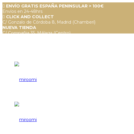
ENVÍO GRATIS ESPAÑA PENINSULAR > 100€
Envíos en 24-48hrs
CLICK AND COLLECT
C/ Gonzalo de Córdoba 8, Madrid (Chamberí)
NUEVA TIENDA
C/ Compañia 35, Málaga (Centro)