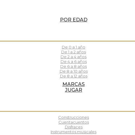
POR EDAD
De 0 a 1 año
De 1 a 2 años
De 2 a 4 años
De 4 a 6 años
De 6 a 8 años
De 8 a 10 años
De 8 a 12 años
MARCAS
JUGAR
Construcciones
Cuentacuentos
Disfraces
Instrumentos musicales