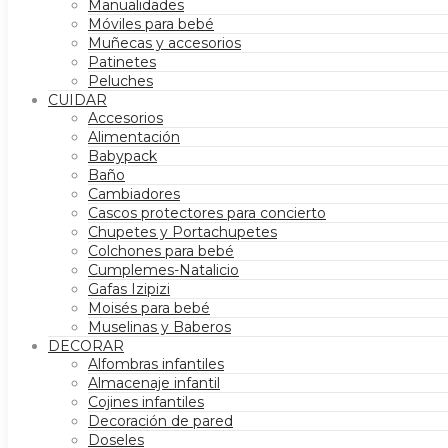
Manualidades
Móviles para bebé
Muñecas y accesorios
Patinetes
Peluches
CUIDAR
Accesorios
Alimentación
Babypack
Baño
Cambiadores
Cascos protectores para concierto
Chupetes y Portachupetes
Colchones para bebé
Cumplemes-Natalicio
Gafas Izipizi
Moisés para bebé
Muselinas y Baberos
DECORAR
Alfombras infantiles
Almacenaje infantil
Cojines infantiles
Decoración de pared
Doseles