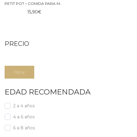
PETIT POT – COMIDA PARA MUÑECOS TINY HARLOW
15,90
€
PRECIO
Precio
Precio
Filtrar
mínimo
máximo
EDAD RECOMENDADA
2 a 4 años
4 a 6 años
6 a 8 años