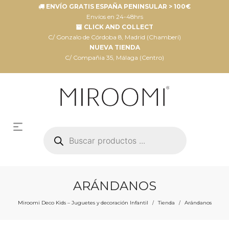
ENVÍO GRATIS ESPAÑA PENINSULAR > 100€
Envíos en 24-48hrs
CLICK AND COLLECT
C/ Gonzalo de Córdoba 8, Madrid (Chamberí)
NUEVA TIENDA
C/ Compañia 35, Málaga (Centro)
Búsqueda
de
productos
ARÁNDANOS
Miroomi Deco Kids – Juguetes y decoración Infantil
Tienda
Arándanos
/
/