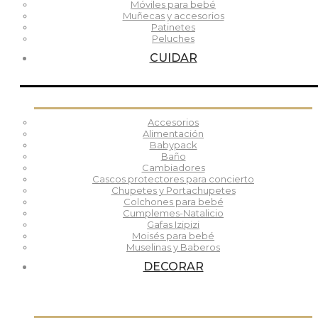
Móviles para bebé
Muñecas y accesorios
Patinetes
Peluches
CUIDAR
Accesorios
Alimentación
Babypack
Baño
Cambiadores
Cascos protectores para concierto
Chupetes y Portachupetes
Colchones para bebé
Cumplemes-Natalicio
Gafas Izipizi
Moisés para bebé
Muselinas y Baberos
DECORAR