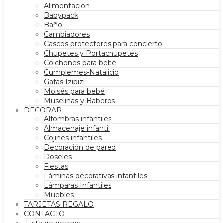
Alimentación
Babypack
Baño
Cambiadores
Cascos protectores para concierto
Chupetes y Portachupetes
Colchones para bebé
Cumplemes-Natalicio
Gafas Izipizi
Moisés para bebé
Muselinas y Baberos
DECORAR
Alfombras infantiles
Almacenaje infantil
Cojines infantiles
Decoración de pared
Doseles
Fiestas
Láminas decorativas infantiles
Lámparas Infantiles
Muebles
TARJETAS REGALO
CONTACTO