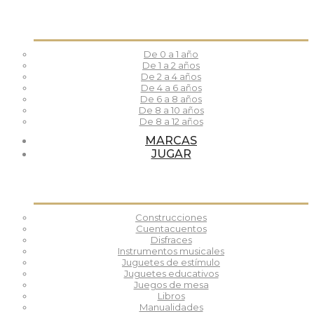
De 0 a 1 año
De 1 a 2 años
De 2 a 4 años
De 4 a 6 años
De 6 a 8 años
De 8 a 10 años
De 8 a 12 años
MARCAS
JUGAR
Construcciones
Cuentacuentos
Disfraces
Instrumentos musicales
Juguetes de estímulo
Juguetes educativos
Juegos de mesa
Libros
Manualidades