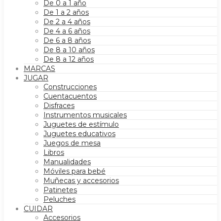
De 0 a 1 año
De 1 a 2 años
De 2 a 4 años
De 4 a 6 años
De 6 a 8 años
De 8 a 10 años
De 8 a 12 años
MARCAS
JUGAR
Construcciones
Cuentacuentos
Disfraces
Instrumentos musicales
Juguetes de estímulo
Juguetes educativos
Juegos de mesa
Libros
Manualidades
Móviles para bebé
Muñecas y accesorios
Patinetes
Peluches
CUIDAR
Accesorios