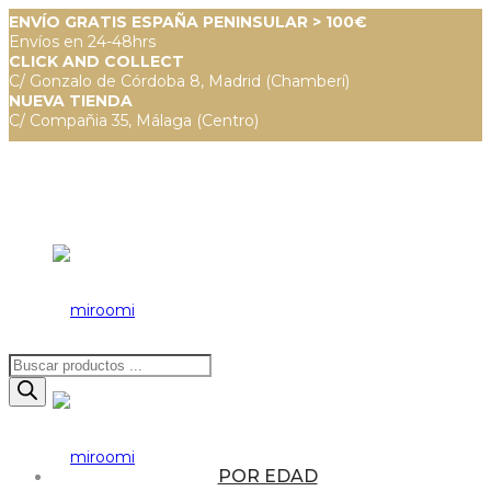
ENVÍO GRATIS ESPAÑA PENINSULAR > 100€
Envíos en 24-48hrs
CLICK AND COLLECT
C/ Gonzalo de Córdoba 8, Madrid (Chamberí)
NUEVA TIENDA
C/ Compañia 35, Málaga (Centro)
Búsqueda
de
productos
POR EDAD