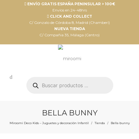
ENVÍO GRATIS ESPAÑA PENINSULAR > 100€
Envíos en 24-48hrs
CLICK AND COLLECT
C/ Gonzalo de Córdoba 8, Madrid (Chamberí)
NUEVA TIENDA
C/ Compañia 35, Málaga (Centro)
Búsqueda
de
productos
BELLA BUNNY
Miroomi Deco Kids – Juguetes y decoración Infantil
Tienda
Bella bunny
/
/