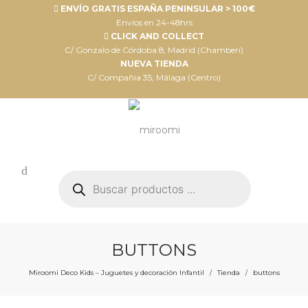
ENVÍO GRATIS ESPAÑA PENINSULAR > 100€
Envíos en 24-48hrs
CLICK AND COLLECT
C/ Gonzalo de Córdoba 8, Madrid (Chamberí)
NUEVA TIENDA
C/ Compañia 35, Málaga (Centro)
Búsqueda
de
productos
BUTTONS
Miroomi Deco Kids – Juguetes y decoración Infantil
Tienda
buttons
/
/