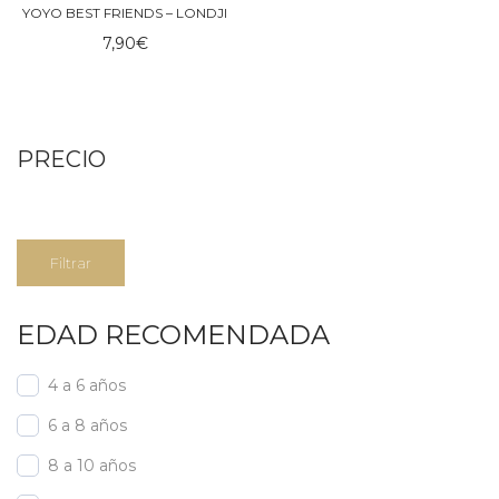
YOYO BEST FRIENDS – LONDJI
7,90
€
PRECIO
Precio
Precio
Filtrar
mínimo
máximo
EDAD RECOMENDADA
4 a 6 años
6 a 8 años
8 a 10 años