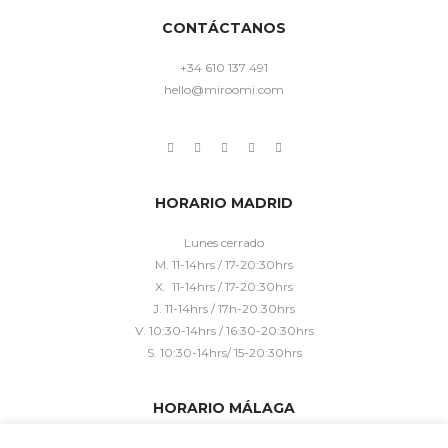
CONTÁCTANOS
+34 610 137 491
hello@miroomi.com
HORARIO MADRID
Lunes cerrado
M. 11-14hrs / 17-20:30hrs
X. 11-14hrs / 17-20:30hrs
J. 11-14hrs / 17h-20:30hrs
V. 10:30-14hrs / 16:30-20:30hrs
S. 10:30-14hrs/ 15-20:30hrs
HORARIO MÁLAGA
Lunes cerrado