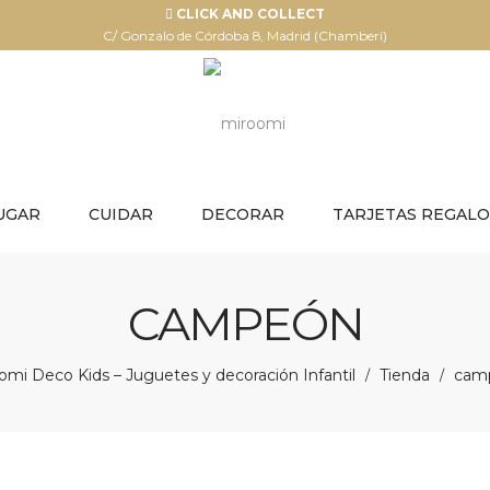
CLICK AND COLLECT
C/ Gonzalo de Córdoba 8, Madrid (Chamberí)
UGAR
CUIDAR
DECORAR
TARJETAS REGALO
CAMPEÓN
omi Deco Kids – Juguetes y decoración Infantil
Tienda
cam
/
/