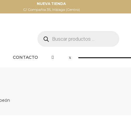
NUEVA TIENDA
C/ Compañia 35, Málaga (Centro)
Búsqueda
de
productos
CONTACTO
peón