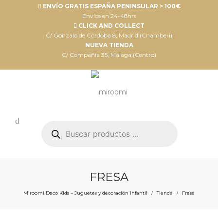
ENVÍO GRATIS ESPAÑA PENINSULAR > 100€
Envíos en 24-48hrs
CLICK AND COLLECT
C/ Gonzalo de Córdoba 8, Madrid (Chamberí)
NUEVA TIENDA
C/ Compañia 35, Málaga (Centro)
Búsqueda
de
productos
FRESA
Miroomi Deco Kids – Juguetes y decoración Infantil
Tienda
Fresa
/
/