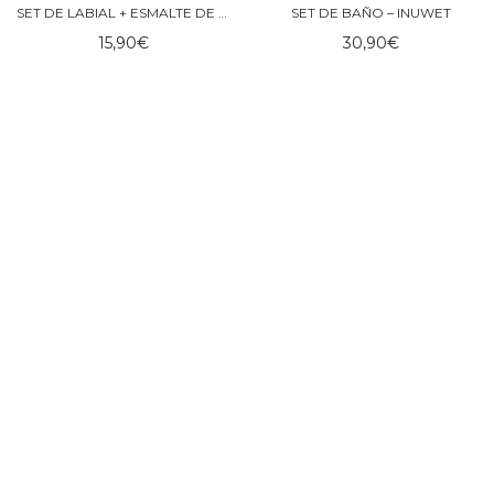
SET DE LABIAL + ESMALTE DE UÑAS – INUWET
SET DE BAÑO – INUWET
15,90
€
30,90
€