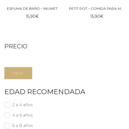
ESPUMA DE BAÑO – INUWET
PETIT POT – COMIDA PARA MUÑECOS TINY HARLOW
15,90
€
15,90
€
PRECIO
Precio
Precio
Filtrar
mínimo
máximo
EDAD RECOMENDADA
2 a 4 años
4 a 6 años
6 a 8 años