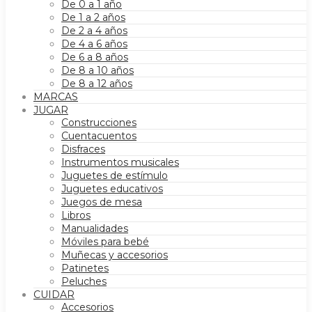
De 0 a 1 año
De 1 a 2 años
De 2 a 4 años
De 4 a 6 años
De 6 a 8 años
De 8 a 10 años
De 8 a 12 años
MARCAS
JUGAR
Construcciones
Cuentacuentos
Disfraces
Instrumentos musicales
Juguetes de estímulo
Juguetes educativos
Juegos de mesa
Libros
Manualidades
Móviles para bebé
Muñecas y accesorios
Patinetes
Peluches
CUIDAR
Accesorios