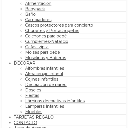
Alimentación
Babypack
Baño
Cambiadores
Cascos protectores para concierto
Chupetes y Portachupetes
Colchones para bebé
Cumplemes-Natalicio
Gafas Izipizi
Moisés para bebé
Muselinas y Baberos
DECORAR
Alfombras infantiles
Almacenaje infantil
Cojines infantiles
Decoración de pared
Doseles
Fiestas
Láminas decorativas infantiles
Lámparas Infantiles
Muebles
TARJETAS REGALO
CONTACTO