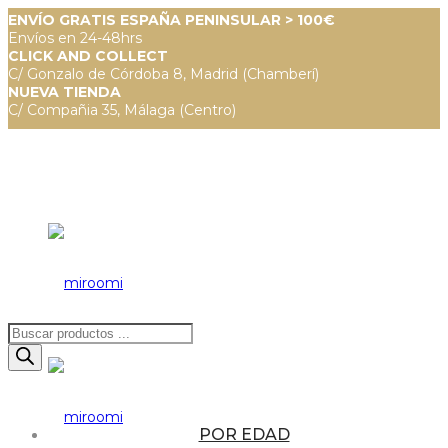
ENVÍO GRATIS ESPAÑA PENINSULAR > 100€
Envíos en 24-48hrs
CLICK AND COLLECT
C/ Gonzalo de Córdoba 8, Madrid (Chamberí)
NUEVA TIENDA
C/ Compañia 35, Málaga (Centro)
Búsqueda
de
productos
POR EDAD