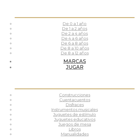
De 0 a 1 año
De 1 a 2 años
De 2 a 4 años
De 4 a 6 años
De 6 a 8 años
De 8 a 10 años
De 8 a 12 años
MARCAS
JUGAR
Construcciones
Cuentacuentos
Disfraces
Instrumentos musicales
Juguetes de estímulo
Juguetes educativos
Juegos de mesa
Libros
Manualidades