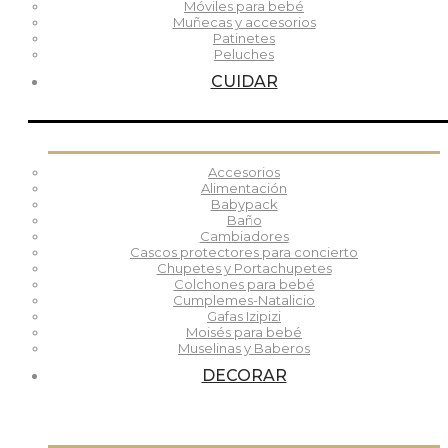
Móviles para bebé
Muñecas y accesorios
Patinetes
Peluches
CUIDAR
Accesorios
Alimentación
Babypack
Baño
Cambiadores
Cascos protectores para concierto
Chupetes y Portachupetes
Colchones para bebé
Cumplemes-Natalicio
Gafas Izipizi
Moisés para bebé
Muselinas y Baberos
DECORAR