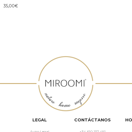
35,00
€
LEGAL
CONTÁCTANOS
HO
Aviso Legal
+34 610 137 491