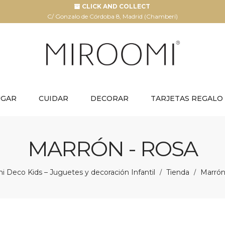
CLICK AND COLLECT
C/ Gonzalo de Córdoba 8, Madrid (Chamberí)
UGAR
CUIDAR
DECORAR
TARJETAS REGALO
MARRÓN - ROSA
i Deco Kids – Juguetes y decoración Infantil
Tienda
Marrón
/
/