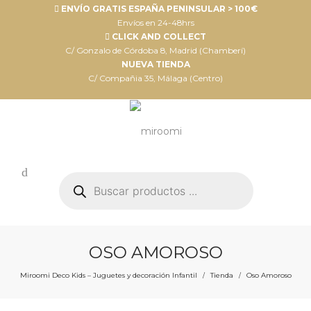
ENVÍO GRATIS ESPAÑA PENINSULAR > 100€
Envíos en 24-48hrs
CLICK AND COLLECT
C/ Gonzalo de Córdoba 8, Madrid (Chamberí)
NUEVA TIENDA
C/ Compañia 35, Málaga (Centro)
Búsqueda
de
productos
OSO AMOROSO
Miroomi Deco Kids – Juguetes y decoración Infantil
Tienda
Oso Amoroso
/
/