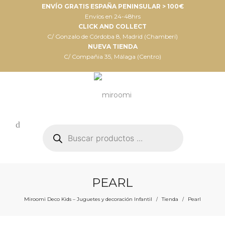
ENVÍO GRATIS ESPAÑA PENINSULAR > 100€
Envíos en 24-48hrs
CLICK AND COLLECT
C/ Gonzalo de Córdoba 8, Madrid (Chamberí)
NUEVA TIENDA
C/ Compañia 35, Málaga (Centro)
Búsqueda
de
productos
PEARL
Miroomi Deco Kids – Juguetes y decoración Infantil
Tienda
Pearl
/
/