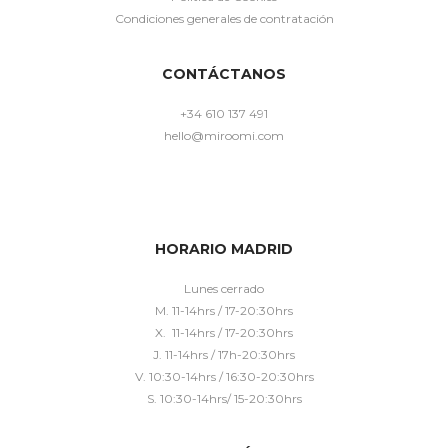
Condiciones generales de contratación
CONTÁCTANOS
+34 610 137 491
hello@miroomi.com
HORARIO MADRID
Lunes cerrado
M. 11-14hrs / 17-20:30hrs
X. 11-14hrs / 17-20:30hrs
J. 11-14hrs / 17h-20:30hrs
V. 10:30-14hrs / 16:30-20:30hrs
S. 10:30-14hrs/ 15-20:30hrs