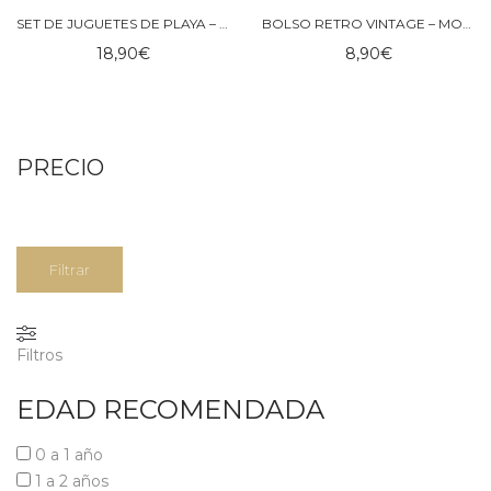
SET DE JUGUETES DE PLAYA – MONËKKA
BOLSO RETRO VINTAGE – MONNËKA
18,90
€
8,90
€
PRECIO
Precio
Precio
Filtrar
mínimo
máximo
Filtros
EDAD RECOMENDADA
0 a 1 año
1 a 2 años