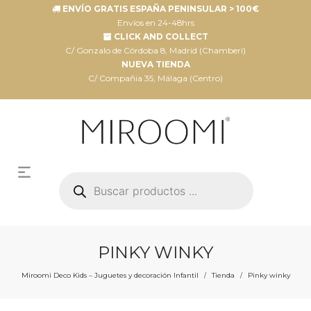
ENVÍO GRATIS ESPAÑA PENINSULAR > 100€
Envíos en 24-48hrs
CLICK AND COLLECT
C/ Gonzalo de Córdoba 8, Madrid (Chamberí)
NUEVA TIENDA
C/ Compañia 35, Málaga (Centro)
Búsqueda
de
productos
PINKY WINKY
Miroomi Deco Kids – Juguetes y decoración Infantil
Tienda
Pinky winky
/
/