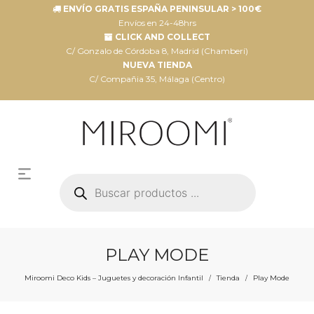
ENVÍO GRATIS ESPAÑA PENINSULAR > 100€
Envíos en 24-48hrs
CLICK AND COLLECT
C/ Gonzalo de Córdoba 8, Madrid (Chamberí)
NUEVA TIENDA
C/ Compañia 35, Málaga (Centro)
Búsqueda
de
productos
PLAY MODE
Miroomi Deco Kids – Juguetes y decoración Infantil
Tienda
Play Mode
/
/