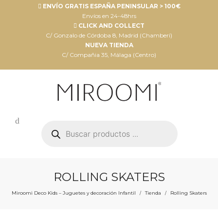
ENVÍO GRATIS ESPAÑA PENINSULAR > 100€
Envíos en 24-48hrs
CLICK AND COLLECT
C/ Gonzalo de Córdoba 8, Madrid (Chamberí)
NUEVA TIENDA
C/ Compañia 35, Málaga (Centro)
Búsqueda
de
productos
ROLLING SKATERS
Miroomi Deco Kids – Juguetes y decoración Infantil
Tienda
Rolling Skaters
/
/