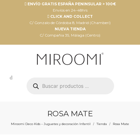
ENVÍO GRATIS ESPAÑA PENINSULAR > 100€
Envíos en 24-48hrs
CLICK AND COLLECT
C/ Gonzalo de Córdoba 8, Madrid (Chamberí)
NUEVA TIENDA
C/ Compañia 35, Málaga (Centro)
Búsqueda
de
productos
ROSA MATE
Miroomi Deco Kids – Juguetes y decoración Infantil
Tienda
Rosa Mate
/
/