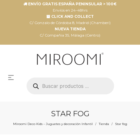
ENVÍO GRATIS ESPAÑA PENINSULAR > 100€
Envíos en 24-48hrs
CLICK AND COLLECT
C/ Gonzalo de Córdoba 8, Madrid (Chamberí)
NUEVA TIENDA
C/ Compañia 35, Málaga (Centro)
Búsqueda
de
productos
STAR FOG
Miroomi Deco Kids – Juguetes y decoración Infantil
Tienda
Star fog
/
/