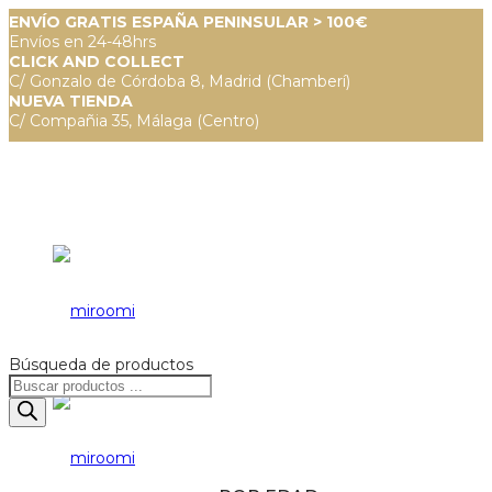
ENVÍO GRATIS ESPAÑA PENINSULAR > 100€
Envíos en 24-48hrs
CLICK AND COLLECT
C/ Gonzalo de Córdoba 8, Madrid (Chamberí)
NUEVA TIENDA
C/ Compañia 35, Málaga (Centro)
Búsqueda de productos