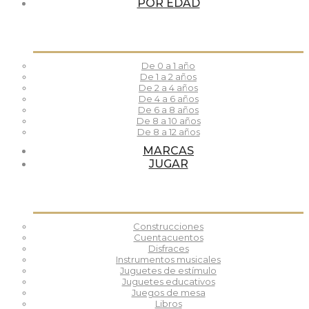
POR EDAD
De 0 a 1 año
De 1 a 2 años
De 2 a 4 años
De 4 a 6 años
De 6 a 8 años
De 8 a 10 años
De 8 a 12 años
MARCAS
JUGAR
Construcciones
Cuentacuentos
Disfraces
Instrumentos musicales
Juguetes de estímulo
Juguetes educativos
Juegos de mesa
Libros