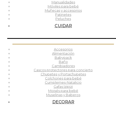
Manualidades
Móviles para bebé
Muñecas y accesorios
Patinetes
Peluches
CUIDAR
Accesorios
Alimentación
Babypack
Baño
Cambiadores
Cascos protectores para concierto
Chupetes y Portachupetes
Colchones para bebé
Cumplemes-Natalicio
Gafas Izipizi
Moisés para bebé
Muselinas y Baberos
DECORAR