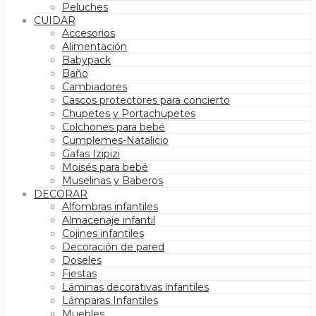
Peluches
CUIDAR
Accesorios
Alimentación
Babypack
Baño
Cambiadores
Cascos protectores para concierto
Chupetes y Portachupetes
Colchones para bebé
Cumplemes-Natalicio
Gafas Izipizi
Moisés para bebé
Muselinas y Baberos
DECORAR
Alfombras infantiles
Almacenaje infantil
Cojines infantiles
Decoración de pared
Doseles
Fiestas
Láminas decorativas infantiles
Lámparas Infantiles
Muebles