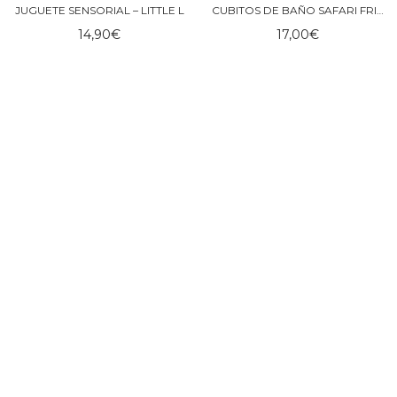
JUGUETE SENSORIAL – LITTLE L
CUBITOS DE BAÑO SAFARI FRIENDS – LITTLE DUTCH
14,90
€
17,00
€