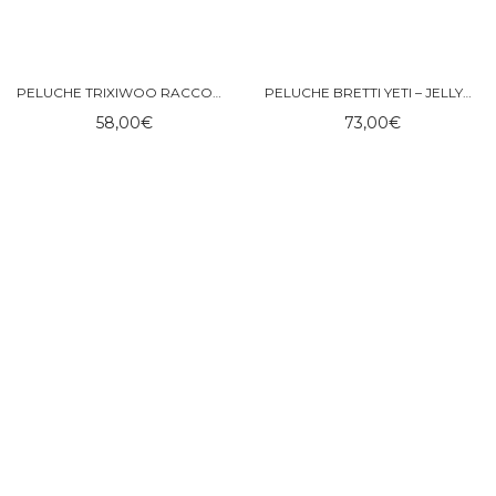
PELUCHE TRIXIWOO RACCOON – JELLYCAT
PELUCHE BRETTI YETI – JELLYCAT
58,00
€
73,00
€