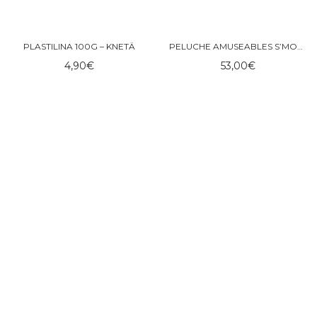
PLASTILINA 100G – KNETÄ
PELUCHE AMUSEABLES S’MORES – JELLYCAT
4,90
€
53,00
€