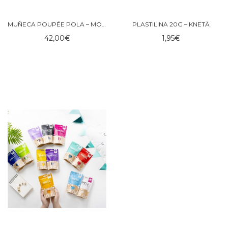
MUÑECA POUPÉE POLA – MOULIN ROTY
PLASTILINA 20G – KNETÄ
42,00
€
1,95
€