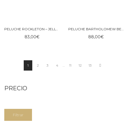
PELUCHE ROCKLETON – JELLYCAT
PELUCHE BARTHOLOMEW BEAR ‘HIKING’ – JELLYCAT
83,00
€
88,00
€
1
2
3
4
…
11
12
13
PRECIO
Precio
Precio
Filtrar
mínimo
máximo