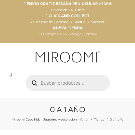
ENVÍO GRATIS ESPAÑA PENINSULAR > 100€
Envíos en 24-48hrs
CLICK AND COLLECT
C/ Gonzalo de Córdoba 8, Madrid (Chamberí)
NUEVA TIENDA
C/ Compañia 35, Málaga (Centro)
Búsqueda
de
productos
0 A 1 AÑO
Miroomi Deco Kids – Juguetes y decoración Infantil
Tienda
0 a 1 año
/
/