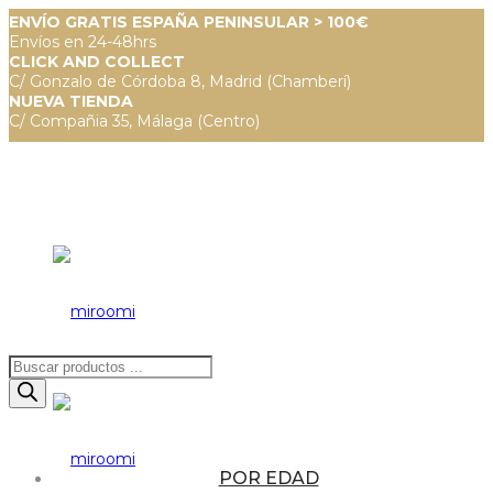
ENVÍO GRATIS ESPAÑA PENINSULAR > 100€
Envíos en 24-48hrs
CLICK AND COLLECT
C/ Gonzalo de Córdoba 8, Madrid (Chamberí)
NUEVA TIENDA
C/ Compañia 35, Málaga (Centro)
Búsqueda
de
productos
POR EDAD