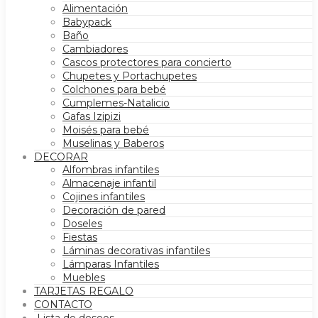
Alimentación
Babypack
Baño
Cambiadores
Cascos protectores para concierto
Chupetes y Portachupetes
Colchones para bebé
Cumplemes-Natalicio
Gafas Izipizi
Moisés para bebé
Muselinas y Baberos
DECORAR
Alfombras infantiles
Almacenaje infantil
Cojines infantiles
Decoración de pared
Doseles
Fiestas
Láminas decorativas infantiles
Lámparas Infantiles
Muebles
TARJETAS REGALO
CONTACTO