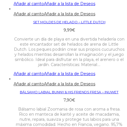
Añadir al carrito
Añadir a la lista de Deseos
Añadir al carrito
Añadir a la lista de Deseos
SET MOLDES DE HELADO – LITTLE DUTCH
9,99
€
Convierte un día de playa en una divertida heladería con
este encantador set de helados de arena de Little
Dutch. Los peques podrán crear sus propios cucuruchos
y helados mientras desarrollan la imaginación y el juego
simbólico. Ideal para disfrutar en la playa, el arenero o el
jardín. Características: Material:…
Añadir al carrito
Añadir a la lista de Deseos
Añadir al carrito
Añadir a la lista de Deseos
BÁLSAMO LABIAL BUNNY & HIS FRIENDS FRESA – INUWET
7,90
€
Bálsamo labial Zoomania de rosa con aroma a fresa.
Rico en manteca de karité y aceite de macadamia,
nutre, repara, suaviza y protege tus labios para una
máxima comodidad. Hecho en Francia, vegano. 95,7%