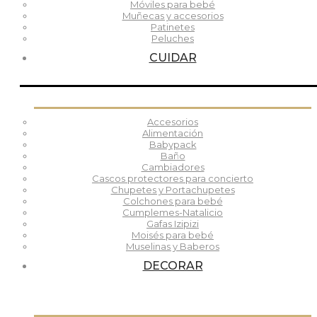
Móviles para bebé
Muñecas y accesorios
Patinetes
Peluches
CUIDAR
Accesorios
Alimentación
Babypack
Baño
Cambiadores
Cascos protectores para concierto
Chupetes y Portachupetes
Colchones para bebé
Cumplemes-Natalicio
Gafas Izipizi
Moisés para bebé
Muselinas y Baberos
DECORAR