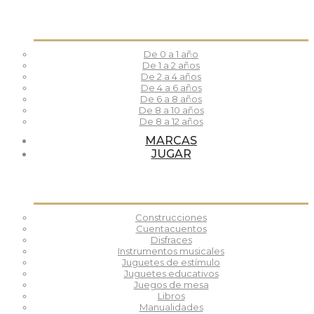
De 0 a 1 año
De 1 a 2 años
De 2 a 4 años
De 4 a 6 años
De 6 a 8 años
De 8 a 10 años
De 8 a 12 años
MARCAS
JUGAR
Construcciones
Cuentacuentos
Disfraces
Instrumentos musicales
Juguetes de estímulo
Juguetes educativos
Juegos de mesa
Libros
Manualidades