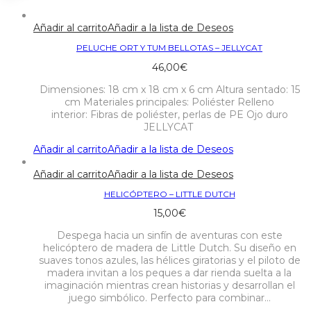
Añadir al carrito
Añadir a la lista de Deseos
PELUCHE ORT Y TUM BELLOTAS – JELLYCAT
46,00
€
Dimensiones: 18 cm x 18 cm x 6 cm Altura sentado: 15
cm Materiales principales: Poliéster Relleno
interior: Fibras de poliéster, perlas de PE Ojo duro
JELLYCAT
Añadir al carrito
Añadir a la lista de Deseos
Añadir al carrito
Añadir a la lista de Deseos
HELICÓPTERO – LITTLE DUTCH
15,00
€
Despega hacia un sinfín de aventuras con este
helicóptero de madera de Little Dutch. Su diseño en
suaves tonos azules, las hélices giratorias y el piloto de
madera invitan a los peques a dar rienda suelta a la
imaginación mientras crean historias y desarrollan el
juego simbólico. Perfecto para combinar…