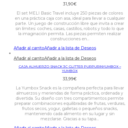
31,90
€
El set MELI Basic Travel incluye 250 piezas de colores
en una práctica caja con asa, ideal para llevar a cualquier
parte. Un juego de construcción libre que invita a crear
sin límites: coches, casas, castillos, robots y todo lo que
la imaginación permita. Las piezas permiten realizar
construcciones en…
Añadir al carrito
Añadir a la lista de Deseos
Añadir al carrito
Añadir a la lista de Deseos
CAJA ALMUERZO SNACK 3C GLITTER PURPURINYUMBOX –
YUMBOX
33,99
€
La Yumbox Snack es la compañera perfecta para llevar
almuerzos y meriendas de forma práctica, ordenada y
divertida. Su diseño con tres compartimentos permite
preparar combinaciones equilibradas de frutas, verduras,
frutos secos, yogur, galletas o pequeños snacks,
manteniendo cada alimento en su lugar y sin
mezclarse. Gracias a su tapa…
Añadir al carrito
Añadir a la lista de Deseos