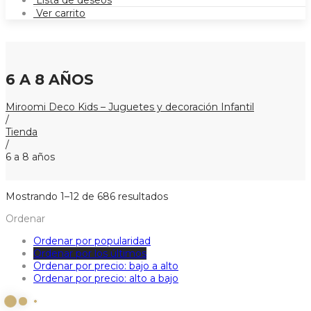
Lista de deseos
Ver carrito
6 A 8 AÑOS
Miroomi Deco Kids – Juguetes y decoración Infantil
/
Tienda
/
6 a 8 años
Ordenado
Mostrando 1–12 de 686 resultados
por
Ordenar
los
últimos
Ordenar por popularidad
Ordenar por los últimos
Ordenar por precio: bajo a alto
Ordenar por precio: alto a bajo