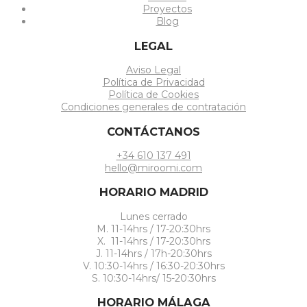
Proyectos
Blog
LEGAL
Aviso Legal
Política de Privacidad
Política de Cookies
Condiciones generales de contratación
CONTÁCTANOS
+34 610 137 491
hello@miroomi.com
HORARIO MADRID
Lunes cerrado
M. 11-14hrs / 17-20:30hrs
X. 11-14hrs / 17-20:30hrs
J. 11-14hrs / 17h-20:30hrs
V. 10:30-14hrs / 16:30-20:30hrs
S. 10:30-14hrs/ 15-20:30hrs
HORARIO MÁLAGA