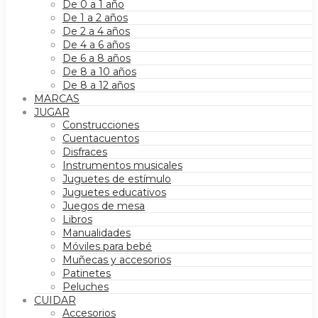
De 0 a 1 año
De 1 a 2 años
De 2 a 4 años
De 4 a 6 años
De 6 a 8 años
De 8 a 10 años
De 8 a 12 años
MARCAS
JUGAR
Construcciones
Cuentacuentos
Disfraces
Instrumentos musicales
Juguetes de estímulo
Juguetes educativos
Juegos de mesa
Libros
Manualidades
Móviles para bebé
Muñecas y accesorios
Patinetes
Peluches
CUIDAR
Accesorios