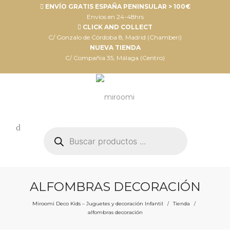
ENVÍO GRATIS ESPAÑA PENINSULAR > 100€
Envíos en 24-48hrs
CLICK AND COLLECT
C/ Gonzalo de Córdoba 8, Madrid (Chamberí)
NUEVA TIENDA
C/ Compañia 35, Málaga (Centro)
Búsqueda
de
productos
ALFOMBRAS DECORACIÓN
Miroomi Deco Kids – Juguetes y decoración Infantil
Tienda
/
/
alfombras decoración