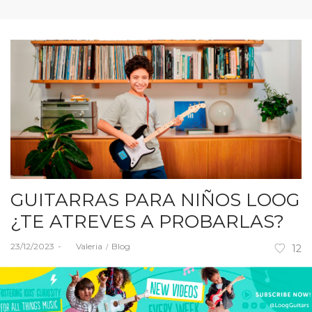
GUITARRAS PARA NIÑOS LOOG
¿TE ATREVES A PROBARLAS?
Posted
Posted
23/12/2023
by
Valeria
Blog
12
on
in