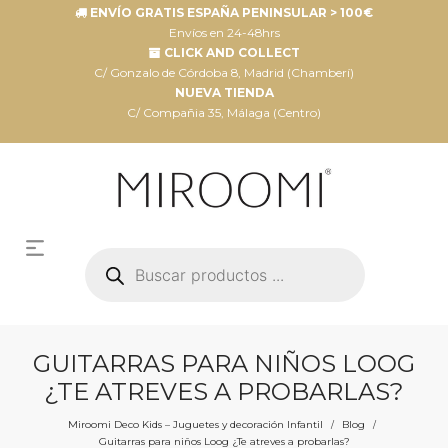
ENVÍO GRATIS ESPAÑA PENINSULAR > 100€
Envíos en 24-48hrs
CLICK AND COLLECT
C/ Gonzalo de Córdoba 8, Madrid (Chamberí)
NUEVA TIENDA
C/ Compañia 35, Málaga (Centro)
Búsqueda
de
productos
GUITARRAS PARA NIÑOS LOOG
¿TE ATREVES A PROBARLAS?
Miroomi Deco Kids – Juguetes y decoración Infantil
Blog
/
/
Guitarras para niños Loog ¿Te atreves a probarlas?