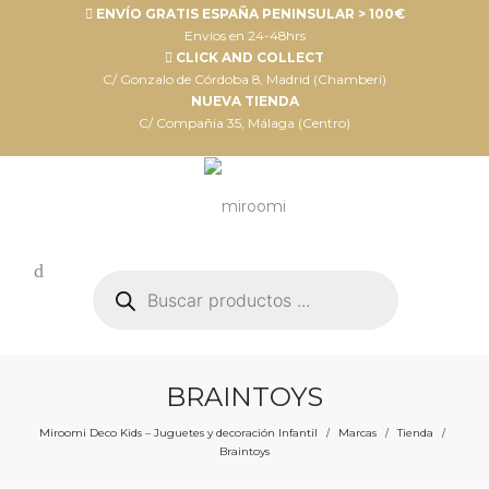
ENVÍO GRATIS ESPAÑA PENINSULAR > 100€
Envíos en 24-48hrs
CLICK AND COLLECT
C/ Gonzalo de Córdoba 8, Madrid (Chamberí)
NUEVA TIENDA
C/ Compañia 35, Málaga (Centro)
Búsqueda
de
productos
BRAINTOYS
Miroomi Deco Kids – Juguetes y decoración Infantil
Marcas
Tienda
/
/
/
Braintoys