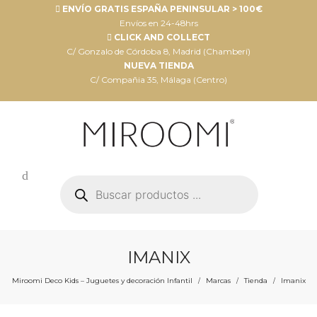
ENVÍO GRATIS ESPAÑA PENINSULAR > 100€
Envíos en 24-48hrs
CLICK AND COLLECT
C/ Gonzalo de Córdoba 8, Madrid (Chamberí)
NUEVA TIENDA
C/ Compañia 35, Málaga (Centro)
Búsqueda
de
productos
IMANIX
Miroomi Deco Kids – Juguetes y decoración Infantil
Marcas
Tienda
Imanix
/
/
/