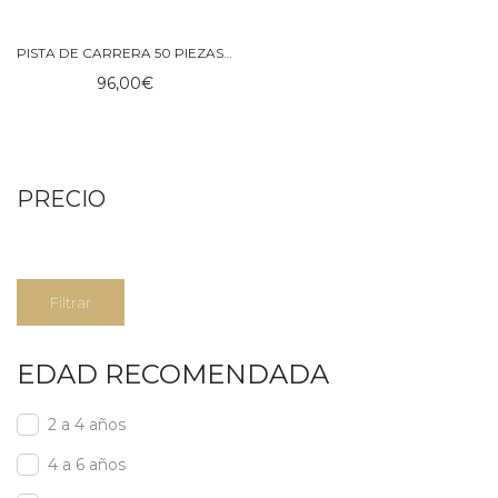
PISTA DE CARRERA 50 PIEZAS – IMANIX
96,00
€
PRECIO
Precio
Precio
Filtrar
mínimo
máximo
EDAD RECOMENDADA
2 a 4 años
4 a 6 años