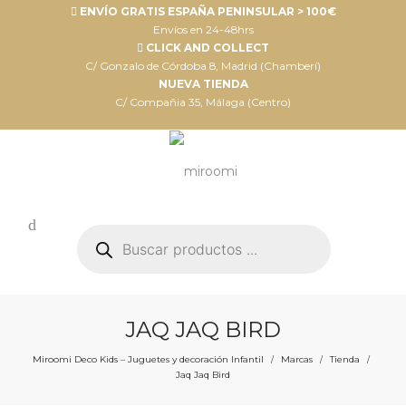
ENVÍO GRATIS ESPAÑA PENINSULAR > 100€
Envíos en 24-48hrs
CLICK AND COLLECT
C/ Gonzalo de Córdoba 8, Madrid (Chamberí)
NUEVA TIENDA
C/ Compañia 35, Málaga (Centro)
Búsqueda
de
productos
JAQ JAQ BIRD
Miroomi Deco Kids – Juguetes y decoración Infantil
Marcas
Tienda
/
/
/
Jaq Jaq Bird