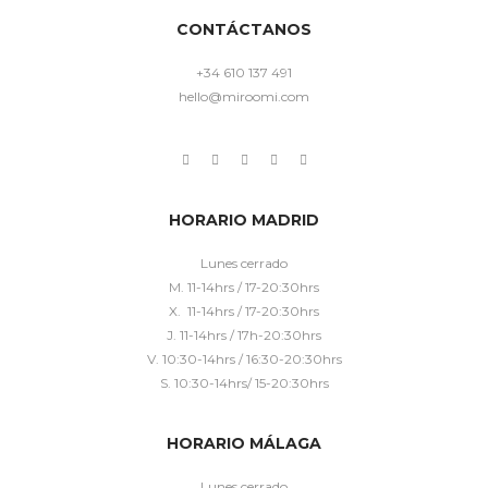
CONTÁCTANOS
+34 610 137 491
hello@miroomi.com
HORARIO MADRID
Lunes cerrado
M. 11-14hrs / 17-20:30hrs
X. 11-14hrs / 17-20:30hrs
J. 11-14hrs / 17h-20:30hrs
V. 10:30-14hrs / 16:30-20:30hrs
S. 10:30-14hrs/ 15-20:30hrs
HORARIO MÁLAGA
Lunes cerrado