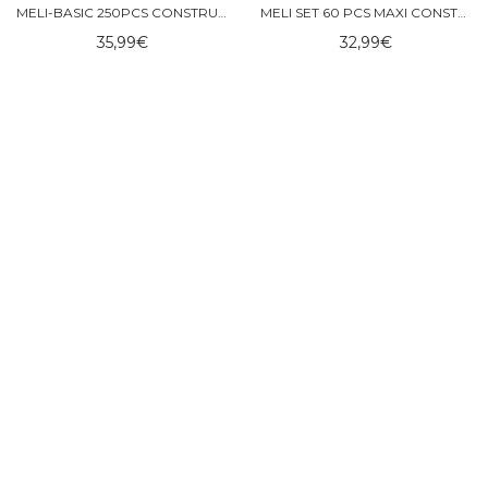
MELI-BASIC 250PCS CONSTRUCTOR ROSADO – MELI
MELI SET 60 PCS MAXI CONSTRUCTOR – MELI
35,99
€
32,99
€