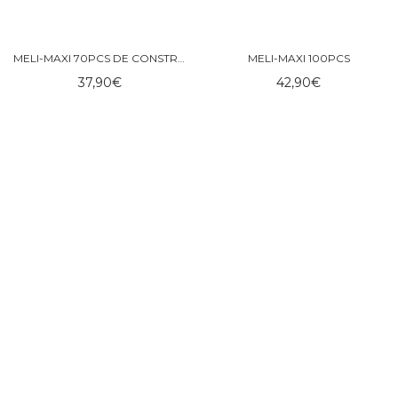
MELI-MAXI 70PCS DE CONSTRUCCIÓN
MELI-MAXI 100PCS
37,90
€
42,90
€