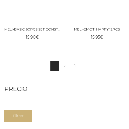
MELI-BASIC 60PCS SET CONSTRUCTOR
MELI-EMOTI HAPPY 12PCS
15,90
€
15,95
€
1
2
PRECIO
Precio
Precio
Filtrar
mínimo
máximo