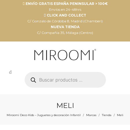
ENVÍO GRATIS ESPAÑA PENINSULAR > 100€
Envíos en 24-48hrs
CLICK AND COLLECT
C/ Gonzalo de Córdoba 8, Madrid (Chamberí)
NUEVA TIENDA
C/ Compañia 35, Málaga (Centro)
Búsqueda
de
productos
MELI
Miroomi Deco Kids – Juguetes y decoración Infantil
Marcas
Tienda
Meli
/
/
/